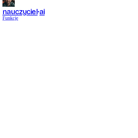
nauczyciel
ai
Funkcje