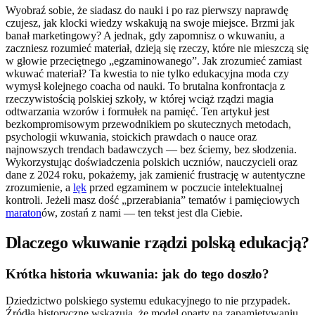
Wyobraź sobie, że siadasz do nauki i po raz pierwszy naprawdę
czujesz, jak klocki wiedzy wskakują na swoje miejsce. Brzmi jak
banał marketingowy? A jednak, gdy zapomnisz o wkuwaniu, a
zaczniesz rozumieć materiał, dzieją się rzeczy, które nie mieszczą się
w głowie przeciętnego „egzaminowanego”. Jak zrozumieć zamiast
wkuwać materiał? Ta kwestia to nie tylko edukacyjna moda czy
wymysł kolejnego coacha od nauki. To brutalna konfrontacja z
rzeczywistością polskiej szkoły, w której wciąż rządzi magia
odtwarzania wzorów i formułek na pamięć. Ten artykuł jest
bezkompromisowym przewodnikiem po skutecznych metodach,
psychologii wkuwania, stoickich prawdach o nauce oraz
najnowszych trendach badawczych — bez ściemy, bez słodzenia.
Wykorzystując doświadczenia polskich uczniów, nauczycieli oraz
dane z 2024 roku, pokażemy, jak zamienić frustrację w autentyczne
zrozumienie, a
lęk
przed egzaminem w poczucie intelektualnej
kontroli. Jeżeli masz dość „przerabiania” tematów i pamięciowych
maraton
ów, zostań z nami — ten tekst jest dla Ciebie.
Dlaczego wkuwanie rządzi polską edukacją?
Krótka historia wkuwania: jak do tego doszło?
Dziedzictwo polskiego systemu edukacyjnego to nie przypadek.
Źródła historyczne wskazują, że model oparty na zapamiętywaniu