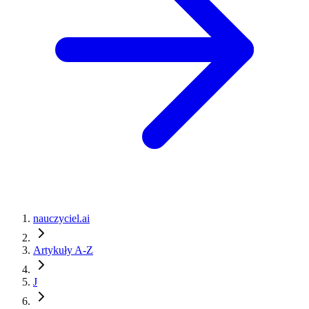
nauczyciel.ai
Artykuły A-Z
J