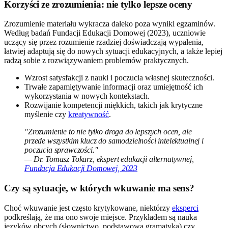
Korzyści ze zrozumienia: nie tylko lepsze oceny
Zrozumienie materiału wykracza daleko poza wyniki egzaminów.
Według badań Fundacji Edukacji Domowej (2023), uczniowie
uczący się przez rozumienie rzadziej doświadczają wypalenia,
łatwiej adaptują się do nowych sytuacji edukacyjnych, a także lepiej
radzą sobie z rozwiązywaniem problemów praktycznych.
Wzrost satysfakcji z nauki i poczucia własnej skuteczności.
Trwałe zapamiętywanie informacji oraz umiejętność ich
wykorzystania w nowych kontekstach.
Rozwijanie kompetencji miękkich, takich jak krytyczne
myślenie czy
kreatywność
.
"Zrozumienie to nie tylko droga do lepszych ocen, ale
przede wszystkim klucz do samodzielności intelektualnej i
poczucia sprawczości."
— Dr. Tomasz Tokarz, ekspert edukacji alternatywnej,
Fundacja Edukacji Domowej, 2023
Czy są sytuacje, w których wkuwanie ma sens?
Choć wkuwanie jest często krytykowane, niektórzy
eksperci
podkreślają, że ma ono swoje miejsce. Przykładem są nauka
języków obcych (słownictwo, podstawowa gramatyka) czy