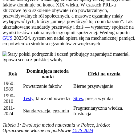
faktów dominuje od końca XIX wieku. W czasach PRL-u
kluczowe było szkolenie obywateli do powtarzalnych,
przewidywalnych ról społecznych, a masowe egzaminy miały
wyłapywać tych, którzy „umieją powtórzyć to, co im kazano”. Tak
ukształtowane standardy przetrwały i dziś — wystarczy spojrzeć na
wyniki testów maturalnych czy opinii społecznej. Według raportu
GUS
2023/24, system ten nadal opiera się na mechanicznej pamięci,
co potwierdza struktura egzaminów zewnętrznych.
Dominująca metoda
Rok
Efekt na ucznia
nauki
1960-
Powtarzanie faktów
Bierne przyswajanie
1989
1990-
Testy
, klucz odpowiedzi
Stres
, presja wyniku
2010
2011-
Fragmentaryczna wiedza,
Standaryzacja, egzamin
2024
frustracja
Tabela 1: Ewolucja metod nauczania w Polsce, źródło:
Opracowanie własne na podstawie
GUS 2024