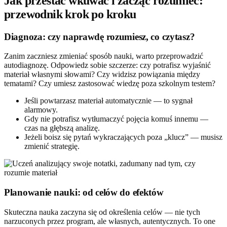
Jak przestać wkuwać i zacząć rozumieć:
przewodnik krok po kroku
Diagnoza: czy naprawdę rozumiesz, co czytasz?
Zanim zaczniesz zmieniać sposób nauki, warto przeprowadzić
autodiagnozę. Odpowiedz sobie szczerze: czy potrafisz wyjaśnić
materiał własnymi słowami? Czy widzisz powiązania między
tematami? Czy umiesz zastosować wiedzę poza szkolnym testem?
Jeśli powtarzasz materiał automatycznie — to sygnał
alarmowy.
Gdy nie potrafisz wytłumaczyć pojęcia komuś innemu —
czas na głębszą analizę.
Jeżeli boisz się pytań wykraczających poza „klucz” — musisz
zmienić strategię.
Planowanie nauki: od celów do efektów
Skuteczna nauka zaczyna się od określenia celów — nie tych
narzuconych przez program, ale własnych, autentycznych. To one