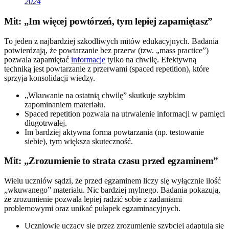
2024
Mit: „Im więcej powtórzeń, tym lepiej zapamiętasz”
To jeden z najbardziej szkodliwych mitów edukacyjnych. Badania
potwierdzają, że powtarzanie bez przerw (tzw. „mass practice”)
pozwala zapamiętać
informacje
tylko na chwilę. Efektywną
techniką jest powtarzanie z przerwami (spaced repetition), które
sprzyja konsolidacji wiedzy.
„Wkuwanie na ostatnią chwilę” skutkuje szybkim
zapominaniem materiału.
Spaced repetition pozwala na utrwalenie informacji w pamięci
długotrwałej.
Im bardziej aktywna forma powtarzania (np. testowanie
siebie), tym większa skuteczność.
Mit: „Zrozumienie to strata czasu przed egzaminem”
Wielu uczniów sądzi, że przed egzaminem liczy się wyłącznie ilość
„wkuwanego” materiału. Nic bardziej mylnego. Badania pokazują,
że zrozumienie pozwala lepiej radzić sobie z zadaniami
problemowymi oraz unikać pułapek egzaminacyjnych.
Uczniowie uczący się przez zrozumienie szybciej adaptują się