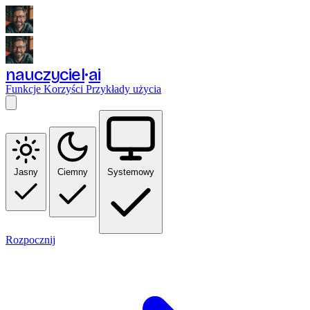
nauczyciel
ai
Funkcje
Korzyści
Przykłady użycia
Jasny
Ciemny
Systemowy
Rozpocznij