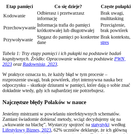
Etap pamięci
Co się dzieje?
Częste pułapki
Odbierasz i przetwarzasz
Brak uwagi,
Kodowanie
informację
multitasking
Informacja trafia do pamięci
Przeciążenie,
Przechowywanie
krótkotrwałej lub długotrwałej
brak powtórek
Sięgasz do pamięci po konkretne
Brak kontekstu,
Przywoływanie
dane
stres
Tabela 1: Trzy etapy pamięci i ich pułapki na podstawie badań
kognitywnych. Źródło: Opracowanie własne na podstawie
PWN,
2023
oraz
Radownisia, 2023
.
W praktyce oznacza to, że każdy błąd w tym procesie –
rozproszenie uwagi, brak powtórek, zbyt intensywna nauka bez
odpoczynku – skutkuje dziurami w pamięci, które dają o sobie znać
dokładnie wtedy, gdy ich najbardziej nie potrzebujesz.
Najczęstsze błędy Polaków w nauce
Jesteśmy mistrzami w powielaniu nieefektywnych schematów.
Zamiast świadomie dobierać metody, wciąż decydujemy się na
„wkuwanie na blachę”. Wystarczy spojrzeć na
statystyki
: według
Lifestylowy Biznes, 2023
, 62% uczniów deklaruje, że ich główną