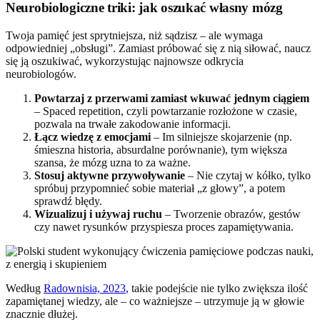
Neurobiologiczne triki: jak oszukać własny mózg
Twoja pamięć jest sprytniejsza, niż sądzisz – ale wymaga
odpowiedniej „obsługi”. Zamiast próbować się z nią siłować, naucz
się ją oszukiwać, wykorzystując najnowsze odkrycia
neurobiologów.
Powtarzaj z przerwami zamiast wkuwać jednym ciągiem
– Spaced repetition, czyli powtarzanie rozłożone w czasie,
pozwala na trwałe zakodowanie informacji.
Łącz wiedzę z emocjami
– Im silniejsze skojarzenie (np.
śmieszna historia, absurdalne porównanie), tym większa
szansa, że mózg uzna to za ważne.
Stosuj aktywne przywoływanie
– Nie czytaj w kółko, tylko
spróbuj przypomnieć sobie materiał „z głowy”, a potem
sprawdź błędy.
Wizualizuj i używaj ruchu
– Tworzenie obrazów, gestów
czy nawet rysunków przyspiesza proces zapamiętywania.
Według
Radownisia, 2023
, takie podejście nie tylko zwiększa ilość
zapamiętanej wiedzy, ale – co ważniejsze – utrzymuje ją w głowie
znacznie dłużej.