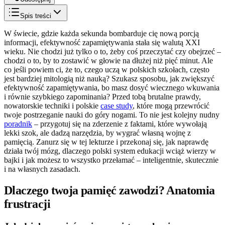
Spis treści
W świecie, gdzie każda sekunda bombarduje cię nową porcją
informacji, efektywność zapamiętywania stała się walutą XXI
wieku. Nie chodzi już tylko o to, żeby coś przeczytać czy obejrzeć –
chodzi o to, by to zostawić w głowie na dłużej niż pięć minut. Ale
co jeśli powiem ci, że to, czego uczą w polskich szkołach, często
jest bardziej mitologią niż nauką? Szukasz sposobu, jak zwiększyć
efektywność zapamiętywania, bo masz dosyć wiecznego wkuwania
i równie szybkiego zapominania? Przed tobą brutalne prawdy,
nowatorskie techniki i polskie
case study
, które mogą przewrócić
twoje postrzeganie nauki do góry nogami. To nie jest kolejny nudny
poradnik
– przygotuj się na zderzenie z faktami, które wywołają
lekki szok, ale dadzą narzędzia, by wygrać własną wojnę z
pamięcią. Zanurz się w tej lekturze i przekonaj się, jak naprawdę
działa twój mózg, dlaczego polski system edukacji wciąż wierzy w
bajki i jak możesz to wszystko przełamać – inteligentnie, skutecznie
i na własnych zasadach.
Dlaczego twoja pamięć zawodzi? Anatomia
frustracji