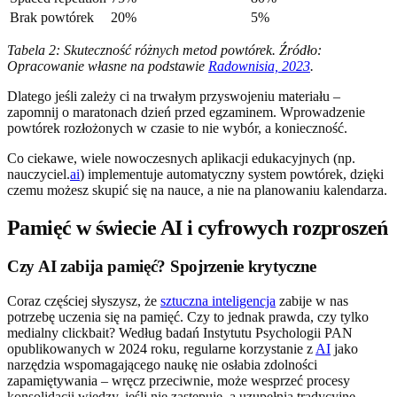
Brak powtórek
20%
5%
Tabela 2: Skuteczność różnych metod powtórek. Źródło:
Opracowanie własne na podstawie
Radownisia, 2023
.
Dlatego jeśli zależy ci na trwałym przyswojeniu materiału –
zapomnij o maratonach dzień przed egzaminem. Wprowadzenie
powtórek rozłożonych w czasie to nie wybór, a konieczność.
Co ciekawe, wiele nowoczesnych aplikacji edukacyjnych (np.
nauczyciel.
ai
) implementuje automatyczny system powtórek, dzięki
czemu możesz skupić się na nauce, a nie na planowaniu kalendarza.
Pamięć w świecie AI i cyfrowych rozproszeń
Czy AI zabija pamięć? Spojrzenie krytyczne
Coraz częściej słyszysz, że
sztuczna inteligencja
zabije w nas
potrzebę uczenia się na pamięć. Czy to jednak prawda, czy tylko
medialny clickbait? Według badań Instytutu Psychologii PAN
opublikowanych w 2024 roku, regularne korzystanie z
AI
jako
narzędzia wspomagającego naukę nie osłabia zdolności
zapamiętywania – wręcz przeciwnie, może wesprzeć procesy
konsolidacji wiedzy, jeśli nie zastępuje, a uzupełnia tradycyjne