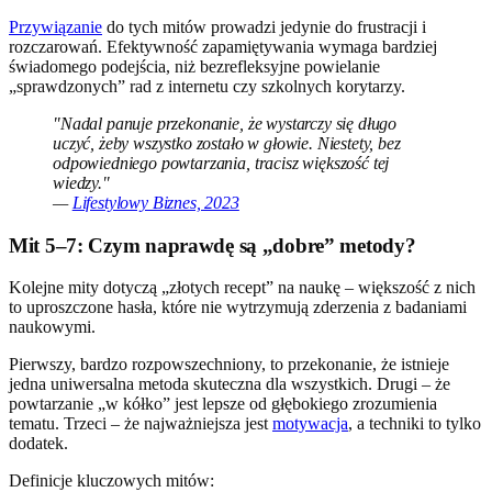
Przywiązanie
do tych mitów prowadzi jedynie do frustracji i
rozczarowań. Efektywność zapamiętywania wymaga bardziej
świadomego podejścia, niż bezrefleksyjne powielanie
„sprawdzonych” rad z internetu czy szkolnych korytarzy.
"Nadal panuje przekonanie, że wystarczy się długo
uczyć, żeby wszystko zostało w głowie. Niestety, bez
odpowiedniego powtarzania, tracisz większość tej
wiedzy."
—
Lifestylowy Biznes, 2023
Mit 5–7: Czym naprawdę są „dobre” metody?
Kolejne mity dotyczą „złotych recept” na naukę – większość z nich
to uproszczone hasła, które nie wytrzymują zderzenia z badaniami
naukowymi.
Pierwszy, bardzo rozpowszechniony, to przekonanie, że istnieje
jedna uniwersalna metoda skuteczna dla wszystkich. Drugi – że
powtarzanie „w kółko” jest lepsze od głębokiego zrozumienia
tematu. Trzeci – że najważniejsza jest
motywacja
, a techniki to tylko
dodatek.
Definicje kluczowych mitów: