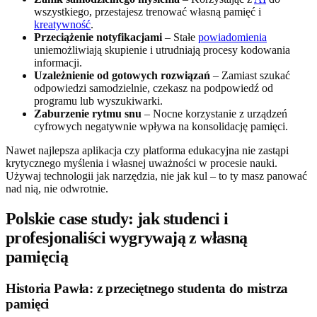
wszystkiego, przestajesz trenować własną pamięć i
kreatywność
.
Przeciążenie notyfikacjami
– Stałe
powiadomienia
uniemożliwiają skupienie i utrudniają procesy kodowania
informacji.
Uzależnienie od gotowych rozwiązań
– Zamiast szukać
odpowiedzi samodzielnie, czekasz na podpowiedź od
programu lub wyszukiwarki.
Zaburzenie rytmu snu
– Nocne korzystanie z urządzeń
cyfrowych negatywnie wpływa na konsolidację pamięci.
Nawet najlepsza aplikacja czy platforma edukacyjna nie zastąpi
krytycznego myślenia i własnej uważności w procesie nauki.
Używaj technologii jak narzędzia, nie jak kul – to ty masz panować
nad nią, nie odwrotnie.
Polskie case study: jak studenci i
profesjonaliści wygrywają z własną
pamięcią
Historia Pawła: z przeciętnego studenta do mistrza
pamięci