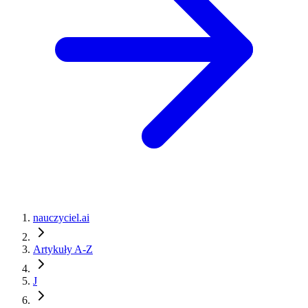
nauczyciel.ai
Artykuły A-Z
J