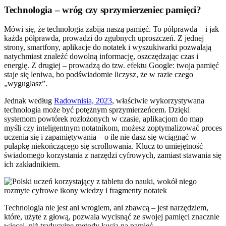
Technologia – wróg czy sprzymierzeniec pamięci?
Mówi się, że technologia zabija naszą pamięć. To półprawda – i jak
każda półprawda, prowadzi do zgubnych uproszczeń. Z jednej
strony, smartfony, aplikacje do notatek i wyszukiwarki pozwalają
natychmiast znaleźć dowolną informację, oszczędzając czas i
energię. Z drugiej – prowadzą do tzw. efektu Google: twoja pamięć
staje się leniwa, bo podświadomie liczysz, że w razie czego
„wyguglasz”.
Jednak według
Radownisia, 2023
, właściwie wykorzystywana
technologia może być potężnym sprzymierzeńcem. Dzięki
systemom powtórek rozłożonych w czasie, aplikacjom do map
myśli czy inteligentnym notatnikom, możesz zoptymalizować proces
uczenia się i zapamiętywania – o ile nie dasz się wciągnąć w
pułapkę niekończącego się scrollowania. Klucz to umiejętność
świadomego korzystania z narzędzi cyfrowych, zamiast stawania się
ich zakładnikiem.
Technologia nie jest ani wrogiem, ani zbawcą – jest narzędziem,
które, użyte z głową, pozwala wycisnąć ze swojej pamięci znacznie
więcej, niż tradycyjne metody kucia na pamięć.