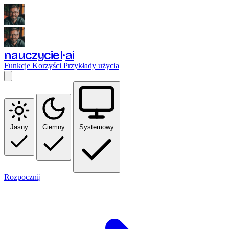
nauczyciel
ai
Funkcje
Korzyści
Przykłady użycia
Jasny
Ciemny
Systemowy
Rozpocznij