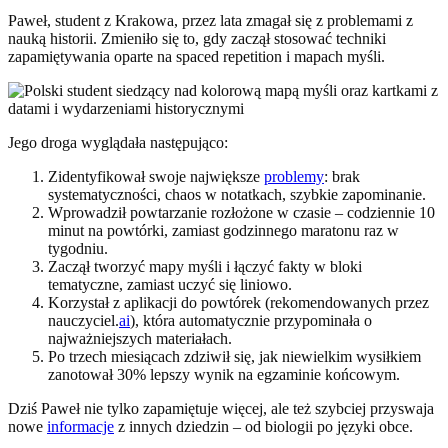
Paweł, student z Krakowa, przez lata zmagał się z problemami z
nauką historii. Zmieniło się to, gdy zaczął stosować techniki
zapamiętywania oparte na spaced repetition i mapach myśli.
Jego droga wyglądała następująco:
Zidentyfikował swoje największe
problemy
: brak
systematyczności, chaos w notatkach, szybkie zapominanie.
Wprowadził powtarzanie rozłożone w czasie – codziennie 10
minut na powtórki, zamiast godzinnego maratonu raz w
tygodniu.
Zaczął tworzyć mapy myśli i łączyć fakty w bloki
tematyczne, zamiast uczyć się liniowo.
Korzystał z aplikacji do powtórek (rekomendowanych przez
nauczyciel.
ai
), która automatycznie przypominała o
najważniejszych materiałach.
Po trzech miesiącach zdziwił się, jak niewielkim wysiłkiem
zanotował 30% lepszy wynik na egzaminie końcowym.
Dziś Paweł nie tylko zapamiętuje więcej, ale też szybciej przyswaja
nowe
informacje
z innych dziedzin – od biologii po języki obce.