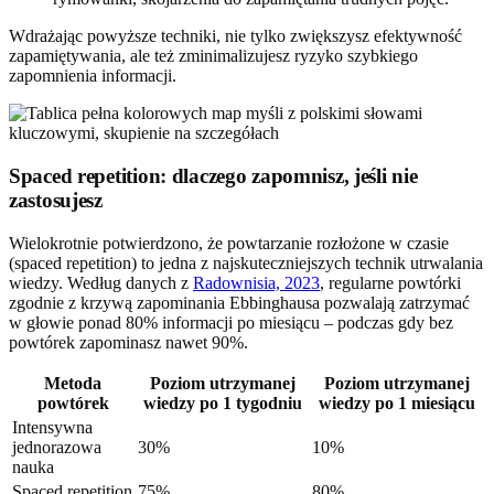
Wdrażając powyższe techniki, nie tylko zwiększysz efektywność
zapamiętywania, ale też zminimalizujesz ryzyko szybkiego
zapomnienia informacji.
Spaced repetition: dlaczego zapomnisz, jeśli nie
zastosujesz
Wielokrotnie potwierdzono, że powtarzanie rozłożone w czasie
(spaced repetition) to jedna z najskuteczniejszych technik utrwalania
wiedzy. Według danych z
Radownisia, 2023
, regularne powtórki
zgodnie z krzywą zapominania Ebbinghausa pozwalają zatrzymać
w głowie ponad 80% informacji po miesiącu – podczas gdy bez
powtórek zapominasz nawet 90%.
Metoda
Poziom utrzymanej
Poziom utrzymanej
powtórek
wiedzy po 1 tygodniu
wiedzy po 1 miesiącu
Intensywna
jednorazowa
30%
10%
nauka
Spaced repetition
75%
80%