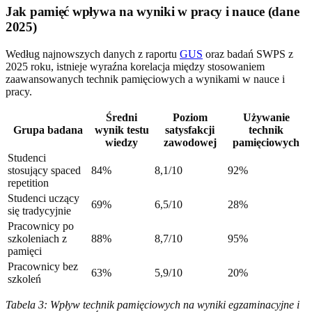
Jak pamięć wpływa na wyniki w pracy i nauce (dane
2025)
Według najnowszych danych z raportu
GUS
oraz badań SWPS z
2025 roku, istnieje wyraźna korelacja między stosowaniem
zaawansowanych technik pamięciowych a wynikami w nauce i
pracy.
Średni
Poziom
Używanie
Grupa badana
wynik testu
satysfakcji
technik
wiedzy
zawodowej
pamięciowych
Studenci
stosujący spaced
84%
8,1/10
92%
repetition
Studenci uczący
69%
6,5/10
28%
się tradycyjnie
Pracownicy po
szkoleniach z
88%
8,7/10
95%
pamięci
Pracownicy bez
63%
5,9/10
20%
szkoleń
Tabela 3: Wpływ technik pamięciowych na wyniki egzaminacyjne i