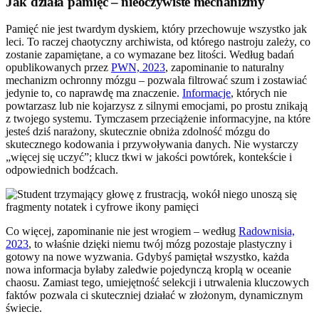
Jak działa pamięć – nieoczywiste mechanizmy
Pamięć nie jest twardym dyskiem, który przechowuje wszystko jak
leci. To raczej chaotyczny archiwista, od którego nastroju zależy, co
zostanie zapamiętane, a co wymazane bez litości. Według badań
opublikowanych przez
PWN, 2023
, zapominanie to naturalny
mechanizm ochronny mózgu – pozwala filtrować szum i zostawiać
jedynie to, co naprawdę ma znaczenie.
Informacje
, których nie
powtarzasz lub nie kojarzysz z silnymi emocjami, po prostu znikają
z twojego systemu. Tymczasem przeciążenie informacyjne, na które
jesteś dziś narażony, skutecznie obniża zdolność mózgu do
skutecznego kodowania i przywoływania danych. Nie wystarczy
„więcej się uczyć”; klucz tkwi w jakości powtórek, kontekście i
odpowiednich bodźcach.
Co więcej, zapominanie nie jest wrogiem – według
Radownisia,
2023
, to właśnie dzięki niemu twój mózg pozostaje plastyczny i
gotowy na nowe wyzwania. Gdybyś pamiętał wszystko, każda
nowa informacja byłaby zaledwie pojedynczą kroplą w oceanie
chaosu. Zamiast tego, umiejętność selekcji i utrwalenia kluczowych
faktów pozwala ci skuteczniej działać w złożonym, dynamicznym
świecie.