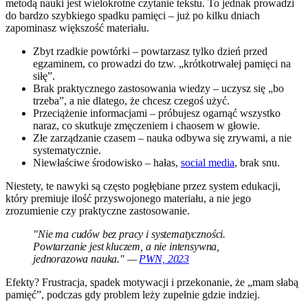
metodą nauki jest wielokrotne czytanie tekstu. To jednak prowadzi
do bardzo szybkiego spadku pamięci – już po kilku dniach
zapominasz większość materiału.
Zbyt rzadkie powtórki – powtarzasz tylko dzień przed
egzaminem, co prowadzi do tzw. „krótkotrwałej pamięci na
siłę”.
Brak praktycznego zastosowania wiedzy – uczysz się „bo
trzeba”, a nie dlatego, że chcesz czegoś użyć.
Przeciążenie informacjami – próbujesz ogarnąć wszystko
naraz, co skutkuje zmęczeniem i chaosem w głowie.
Złe zarządzanie czasem – nauka odbywa się zrywami, a nie
systematycznie.
Niewłaściwe środowisko – hałas,
social media
, brak snu.
Niestety, te nawyki są często pogłębiane przez system edukacji,
który premiuje ilość przyswojonego materiału, a nie jego
zrozumienie czy praktyczne zastosowanie.
"Nie ma cudów bez pracy i systematyczności.
Powtarzanie jest kluczem, a nie intensywna,
jednorazowa nauka." —
PWN, 2023
Efekty? Frustracja, spadek motywacji i przekonanie, że „mam słabą
pamięć”, podczas gdy problem leży zupełnie gdzie indziej.