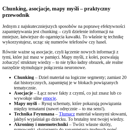
Chunking, asocjacje, mapy myśli – praktyczny
przewodnik
Jednym z najskuteczniejszych sposobów na poprawę efektywności
zapamiętywania jest chunking – czyli dzielenie informacji na
mniejsze, łatwiejsze do ogarnięcia kawałki. To właśnie tę technikę
wykorzystujesz, ucząc się numerów telefonów czy haseł.
Równie ważne są asocjacje, czyli łączenie nowych informacji z
tymi, które już masz w pamięci. Mapy myśli, z kolei, pozwalają
zobaczyć strukturę wiedzy – to nie tylko ładny obrazek, ale realne
narzędzie stymulujące połączenia neuronowe.
Chunking
– Dziel materiał na logiczne segmenty; zamiast 20
dat historycznych, zapamiętaj je w blokach powiązanych
tematycznie.
Asocjacje
– Łącz nowe fakty z czymś, co już znasz lub co
wywołuje silne
emocje
.
Mapy myśli
– Rysuj schematy, które pokazują powiązania
między tematami (nawet odręcznie – to ma sens!).
Technika Feynmana
–
Tłumacz
materiał własnymi słowami,
jakbyś wyjaśniał go dziecku. To brutalny test twojej wiedzy.
Akronimy i mnemotechniki
– Twórz własne skróty,
rymowanki, skojarzenia do zapamiętania trudnych pojęć.