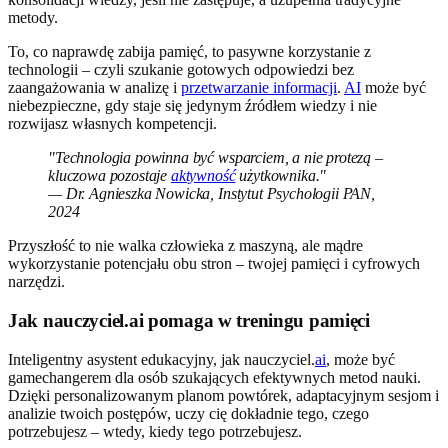
metody.
To, co naprawdę zabija pamięć, to pasywne korzystanie z
technologii – czyli szukanie gotowych odpowiedzi bez
zaangażowania w analizę i
przetwarzanie informacji
.
AI
może być
niebezpieczne, gdy staje się jedynym źródłem wiedzy i nie
rozwijasz własnych kompetencji.
"Technologia powinna być wsparciem, a nie protezą –
kluczowa pozostaje
aktywność
użytkownika."
— Dr. Agnieszka Nowicka, Instytut Psychologii PAN,
2024
Przyszłość to nie walka człowieka z maszyną, ale mądre
wykorzystanie potencjału obu stron – twojej pamięci i cyfrowych
narzędzi.
Jak nauczyciel.ai pomaga w treningu pamięci
Inteligentny asystent edukacyjny, jak nauczyciel.
ai
, może być
gamechangerem dla osób szukających efektywnych metod nauki.
Dzięki personalizowanym planom powtórek, adaptacyjnym sesjom i
analizie twoich postępów, uczy cię dokładnie tego, czego
potrzebujesz – wtedy, kiedy tego potrzebujesz.