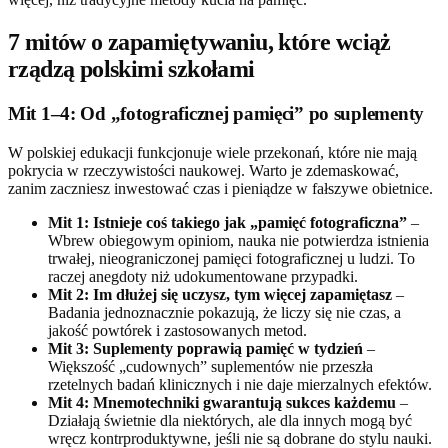
7 mitów o zapamiętywaniu, które wciąż
rządzą polskimi szkołami
Mit 1–4: Od „fotograficznej pamięci” po suplementy
W polskiej edukacji funkcjonuje wiele przekonań, które nie mają
pokrycia w rzeczywistości naukowej. Warto je zdemaskować,
zanim zaczniesz inwestować czas i pieniądze w fałszywe obietnice.
Mit 1: Istnieje coś takiego jak „pamięć fotograficzna”
–
Wbrew obiegowym opiniom, nauka nie potwierdza istnienia
trwałej, nieograniczonej pamięci fotograficznej u ludzi. To
raczej anegdoty niż udokumentowane przypadki.
Mit 2: Im dłużej się uczysz, tym więcej zapamiętasz
–
Badania jednoznacznie pokazują, że liczy się nie czas, a
jakość powtórek i zastosowanych metod.
Mit 3: Suplementy poprawią pamięć w tydzień
–
Większość „cudownych” suplementów nie przeszła
rzetelnych badań klinicznych i nie daje mierzalnych efektów.
Mit 4: Mnemotechniki gwarantują sukces każdemu
–
Działają świetnie dla niektórych, ale dla innych mogą być
wręcz kontrproduktywne, jeśli nie są dobrane do stylu nauki.