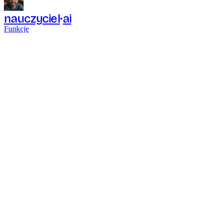
nauczyciel
ai
Funkcje