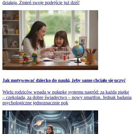
działają. Zmień swoje podejście już dziś!
Jak motywować dziecko do nauki, żeby samo chciało się uczyć
Wielu rodziców wpada w pułapkę systemu nagród: za każdą piątkę
– czekolada, za dobre świadectwo – nowy smartfon. Jednak badania
psychologiczne jednoznacznie pok