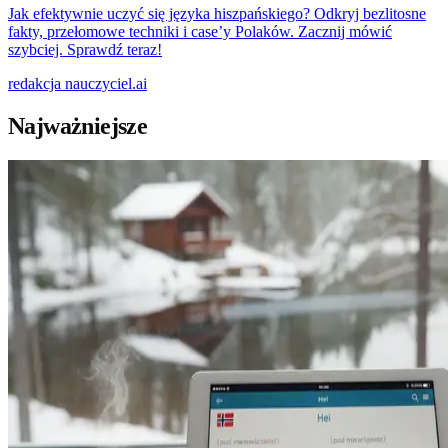
Jak efektywnie uczyć się języka hiszpańskiego? Odkryj bezlitosne
fakty, przełomowe techniki i case’y Polaków. Zacznij mówić
szybciej. Sprawdź teraz!
redakcja
nauczyciel.ai
Najważniejsze