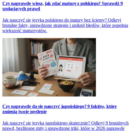
Czy naprawdę wiesz, jak zdać maturę z polskiego? Sprawdź 9
szokujących prawd
Jak nauczyć się języka polskiego do matury bez ściemy? Odkryj
brutalne fakty, sprawdzone strategie i uniknij błędów, które popełnia
większość maturzystów.
Czy naprawdę da się nauczyć japońskiego? 9 faktów, które
zmienią twoje myślenie
Jak nauczyć się języka japońskiego skutecznie? Odkryj 9 brutalnych
prawd, bezlitosne mity i sprawdzone triki, które w 2026 naprawdę