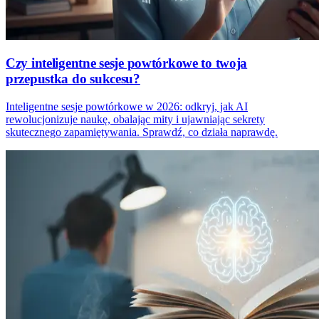
Czy inteligentne sesje powtórkowe to twoja
przepustka do sukcesu?
Inteligentne sesje powtórkowe w 2026: odkryj, jak AI
rewolucjonizuje naukę, obalając mity i ujawniając sekrety
skutecznego zapamiętywania. Sprawdź, co działa naprawdę.