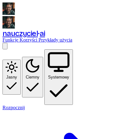
nauczyciel
ai
Funkcje
Korzyści
Przykłady użycia
Jasny
Ciemny
Systemowy
Rozpocznij