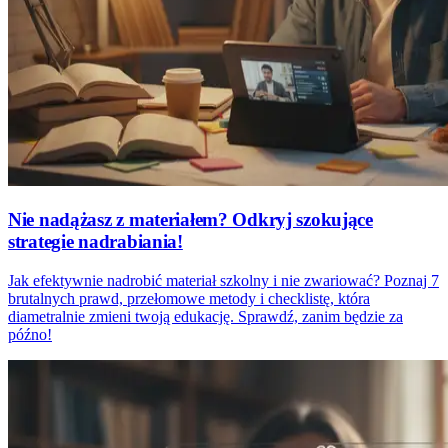
Nie nadążasz z materiałem? Odkryj szokujące
strategie nadrabiania!
Jak efektywnie nadrobić materiał szkolny i nie zwariować? Poznaj 7
brutalnych prawd, przełomowe metody i checklistę, która
diametralnie zmieni twoją edukację. Sprawdź, zanim będzie za
późno!