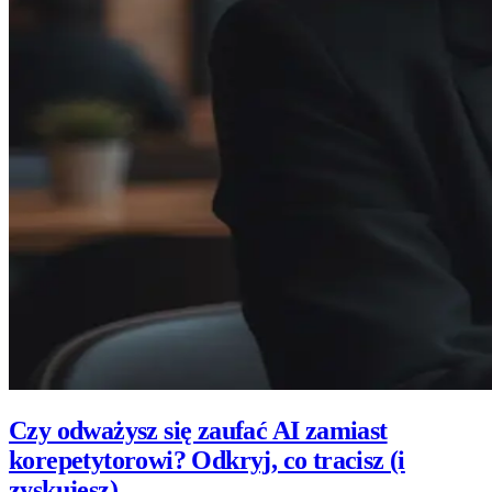
Czy odważysz się zaufać AI zamiast
korepetytorowi? Odkryj, co tracisz (i
zyskujesz)