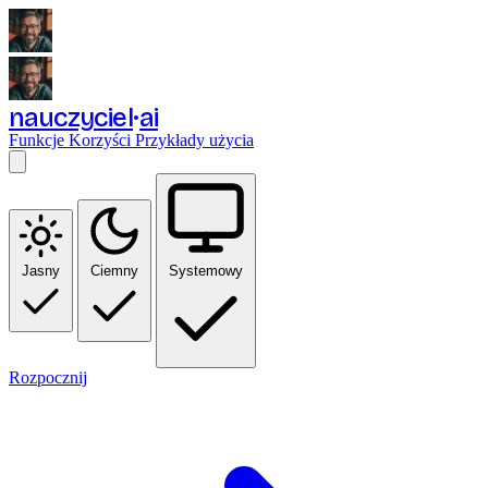
nauczyciel
ai
Funkcje
Korzyści
Przykłady użycia
Jasny
Ciemny
Systemowy
Rozpocznij