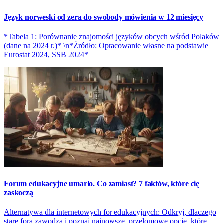
Język norweski od zera do swobody mówienia w 12 miesięcy
*Tabela 1: Porównanie znajomości języków obcych wśród Polaków
(dane na 2024 r.)* \n*Źródło: Opracowanie własne na podstawie
Eurostat 2024, SSB 2024*
Forum edukacyjne umarło. Co zamiast? 7 faktów, które cię
zaskoczą
Alternatywa dla internetowych for edukacyjnych: Odkryj, dlaczego
stare fora zawodzą i poznaj najnowsze, przełomowe opcje, które