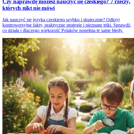
Czy naprawdę możesz nauczyć się czeskiego? 7 rzeczy,
których nikt nie mówi
Jak nauczyć się języka czeskiego szybko i skutecznie? Odkryj
kontrowersyjne fakty, praktyczne strategie i nieznane triki. Sprawdź,
co działa i dlaczego większość Polaków popełnia te same błędy.