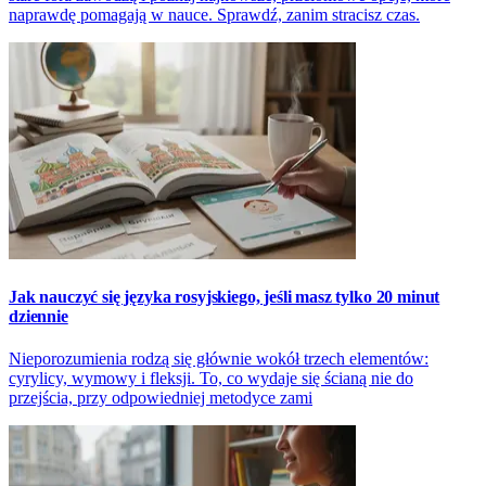
naprawdę pomagają w nauce. Sprawdź, zanim stracisz czas.
Jak nauczyć się języka rosyjskiego, jeśli masz tylko 20 minut
dziennie
Nieporozumienia rodzą się głównie wokół trzech elementów:
cyrylicy, wymowy i fleksji. To, co wydaje się ścianą nie do
przejścia, przy odpowiedniej metodyce zami