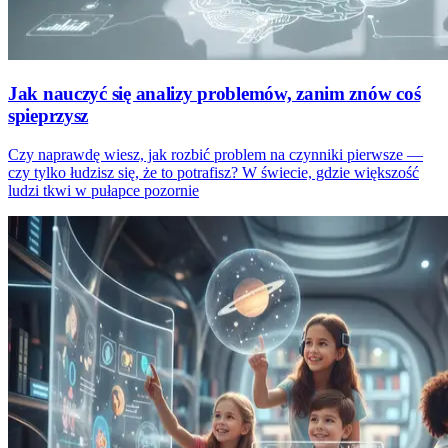
Jak nauczyć się analizy problemów, zanim znów coś
spieprzysz
Czy naprawdę wiesz, jak rozbić problem na czynniki pierwsze —
czy tylko łudzisz się, że to potrafisz? W świecie, gdzie większość
ludzi tkwi w pułapce pozornie