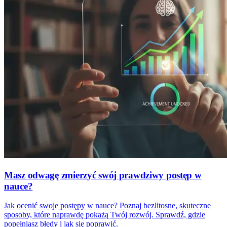
Masz odwagę zmierzyć swój prawdziwy postęp w
nauce?
Jak ocenić swoje postępy w nauce? Poznaj bezlitosne, skuteczne
sposoby, które naprawdę pokażą Twój rozwój. Sprawdź, gdzie
popełniasz błędy i jak się poprawić.