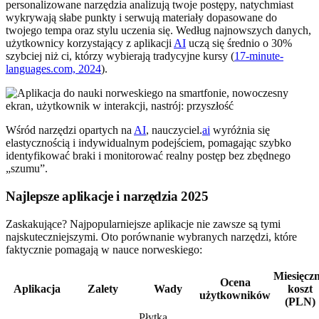
personalizowane narzędzia analizują twoje postępy, natychmiast
wykrywają słabe punkty i serwują materiały dopasowane do
twojego tempa oraz stylu uczenia się. Według najnowszych danych,
użytkownicy korzystający z aplikacji
AI
uczą się średnio o 30%
szybciej niż ci, którzy wybierają tradycyjne kursy (
17-minute-
languages.com, 2024
).
Wśród narzędzi opartych na
AI
, nauczyciel.
ai
wyróżnia się
elastycznością i indywidualnym podejściem, pomagając szybko
identyfikować braki i monitorować realny postęp bez zbędnego
„szumu”.
Najlepsze aplikacje i narzędzia 2025
Zaskakujące? Najpopularniejsze aplikacje nie zawsze są tymi
najskuteczniejszymi. Oto porównanie wybranych narzędzi, które
faktycznie pomagają w nauce norweskiego:
Miesięcz
Ocena
Aplikacja
Zalety
Wady
koszt
użytkowników
(PLN)
Płytka