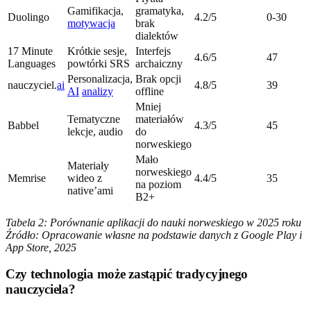
Gamifikacja,
gramatyka,
Duolingo
4.2/5
0-30
motywacja
brak
dialektów
17 Minute
Krótkie sesje,
Interfejs
4.6/5
47
Languages
powtórki SRS
archaiczny
Personalizacja,
Brak opcji
nauczyciel.
ai
4.8/5
39
AI
analizy
offline
Mniej
Tematyczne
materiałów
Babbel
4.3/5
45
lekcje, audio
do
norweskiego
Mało
Materiały
norweskiego
Memrise
wideo z
4.4/5
35
na poziom
native’ami
B2+
Tabela 2: Porównanie aplikacji do nauki norweskiego w 2025 roku
Źródło: Opracowanie własne na podstawie danych z Google Play i
App Store, 2025
Czy technologia może zastąpić tradycyjnego
nauczyciela?