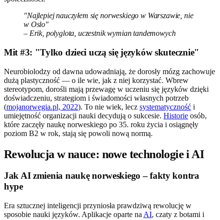
"Najlepiej nauczyłem się norweskiego w Warszawie, nie
w Oslo"
– Erik, polyglota, uczestnik wymian tandemowych
Mit #3: "Tylko dzieci uczą się języków skutecznie"
Neurobiolodzy od dawna udowadniają, że dorosły mózg zachowuje
dużą plastyczność — o ile wie, jak z niej korzystać. Wbrew
stereotypom, dorośli mają przewagę w uczeniu się języków dzięki
doświadczeniu, strategiom i świadomości własnych potrzeb
(
mojanorwegia.pl, 2022
). To nie wiek, lecz
systematyczność
i
umiejętność organizacji nauki decydują o sukcesie.
Historie
osób,
które zaczęły naukę norweskiego po 35. roku życia i osiągnęły
poziom B2 w rok, stają się powoli nową normą.
Rewolucja w nauce: nowe technologie i AI
Jak AI zmienia naukę norweskiego – fakty kontra
hype
Era sztucznej inteligencji przyniosła prawdziwą rewolucję w
sposobie nauki języków. Aplikacje oparte na
AI
, czaty z botami i