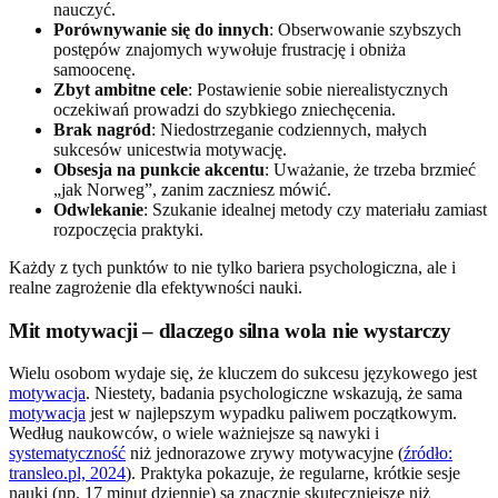
nauczyć.
Porównywanie się do innych
: Obserwowanie szybszych
postępów znajomych wywołuje frustrację i obniża
samoocenę.
Zbyt ambitne cele
: Postawienie sobie nierealistycznych
oczekiwań prowadzi do szybkiego zniechęcenia.
Brak nagród
: Niedostrzeganie codziennych, małych
sukcesów unicestwia motywację.
Obsesja na punkcie akcentu
: Uważanie, że trzeba brzmieć
„jak Norweg”, zanim zaczniesz mówić.
Odwlekanie
: Szukanie idealnej metody czy materiału zamiast
rozpoczęcia praktyki.
Każdy z tych punktów to nie tylko bariera psychologiczna, ale i
realne zagrożenie dla efektywności nauki.
Mit motywacji – dlaczego silna wola nie wystarczy
Wielu osobom wydaje się, że kluczem do sukcesu językowego jest
motywacja
. Niestety, badania psychologiczne wskazują, że sama
motywacja
jest w najlepszym wypadku paliwem początkowym.
Według naukowców, o wiele ważniejsze są nawyki i
systematyczność
niż jednorazowe zrywy motywacyjne (
źródło:
transleo.pl, 2024
). Praktyka pokazuje, że regularne, krótkie sesje
nauki (np. 17 minut dziennie) są znacznie skuteczniejsze niż