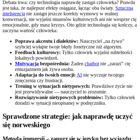
Debata trwa: czy technologia naprawdę zastąpi człowieka? Prawda
jest taka, że najlepsze efekty osiągasz, łącząc oba światy.
Sztuczna
inteligencja
nie zastąpi jeszcze korekty wymowy w realnej
konwersacji, nie wyjaśni niuansów kulturowych ani nie wesprze cię
emocjonalnie, gdy masz kryzys. Oto gdzie technologia się kończy, a
zaczyna wartość człowieka:
Poprawa akcentu i dialektów:
Nauczyciel „na żywo”
szybciej wyłapie twoje błędy fonetyczne niż algorytm.
Feedback kulturowy:
Tylko człowiek wyjaśni subtelności
lokalnych powiedzeń.
Motywacja
bezpośrednia:
Żaden
chatbot
nie „zarazi” cię
entuzjazmem jak żywa osoba.
Adaptacja do twoich emocji:
AI
nie wyczuje twojego
zmęczenia czy frustracji.
Trening w sytuacjach nietypowych:
Prawdziwe życie nie
jest przewidywalne — nauczyciel to zrozumie.
Rozwiązywanie nietypowych problemów:
Tylko człowiek
doradzi w sytuacji nieopisanej w podręczniku.
Sprawdzone strategie: jak naprawdę uczyć
się norweskiego
Metoda immersji – zanurz się w języku bez wyjazdu