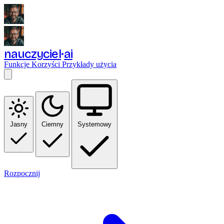
nauczyciel
ai
Funkcje
Korzyści
Przykłady użycia
Jasny
Ciemny
Systemowy
Rozpocznij