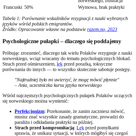
norweskiego, frustracja
Francuski
50%
Wymowa, brak praktyki
Tabela 1: Porównanie wskaźników rezygnacji z nauki wybranych
języków wśród polskich emigrantów.
Źródło: Opracowanie własne na podstawie
razem.no, 2023
Psychologiczne pułapki – dlaczego się poddajemy
Próbując zrozumieć, dlaczego tak wielu Polaków rezygnuje z nauki
norweskiego, wciąż wracamy do tematu psychologicznych blokad.
Strach przed ośmieszeniem,
lęk
przed porażką, toksyczne
porównania do innych — to wszystko skutecznie sabotuje postępy.
"Najtrudniej było mi uwierzyć, że mogę mówić płynnie"
– Ania, uczestniczka kursu języka norweskiego
Wśród najczęstszych psychologicznych pułapek Polaków uczących
się norweskiego można wymienić:
Perfekcjonizm
: Przekonanie, że zanim zaczniesz mówić,
musisz znać wszystkie zasady gramatyczne, prowadzi do
paraliżu i odkładania praktyki na później.
Strach przed kompromitacją
:
Lęk
przed pomyłkami
sprawia, że unikasz sytuacji, w których mógłbyś się czegoś