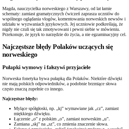
Magda, nauczycielka norweskiego z Warszawy, od lat łamie
schematy: zamiast gramatycznych ćwiczeń zaprasza uczniów do
wspólnego oglądania vlogów, komentowania norweskich newsów i
udziału w wyzwaniach językowych. Jej uczniowie podkreślają, że
nigdy nie czuli się tak zmotywowani i pewni siebie w mówieniu.
Przekonuje, że język to narzędzie do życia, a nie egzaminacyjny cel.
Najczęstsze błędy Polaków uczących się
norweskiego
Pułapki wymowy i fałszywi przyjaciele
Norweska fonetyka bywa pułapką dla Polaków. Niektóre dźwięki
nie mają polskich odpowiedników, a podobnie brzmiące słowa
często znaczą zupełnie co innego.
Najczęstsze błędy:
Mylące spółgłoski, np. „kj” wymawiane jak „cz”, zamiast
miękkiego dźwięku.
Łączenie „o” z polskim „o”, zamiast norweskim „u”.
Zamiana „skj” na „sz”, co zmienia znaczenie słowa.