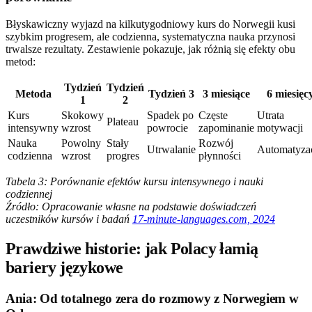
Błyskawiczny wyjazd na kilkutygodniowy kurs do Norwegii kusi
szybkim progresem, ale codzienna, systematyczna nauka przynosi
trwalsze rezultaty. Zestawienie pokazuje, jak różnią się efekty obu
metod:
Tydzień
Tydzień
Metoda
Tydzień 3
3 miesiące
6 miesięc
1
2
Kurs
Skokowy
Spadek po
Częste
Utrata
Plateau
intensywny
wzrost
powrocie
zapominanie
motywacji
Nauka
Powolny
Stały
Rozwój
Utrwalanie
Automatyza
codzienna
wzrost
progres
płynności
Tabela 3: Porównanie efektów kursu intensywnego i nauki
codziennej
Źródło: Opracowanie własne na podstawie doświadczeń
uczestników kursów i badań
17-minute-languages.com, 2024
Prawdziwe historie: jak Polacy łamią
bariery językowe
Ania: Od totalnego zera do rozmowy z Norwegiem w