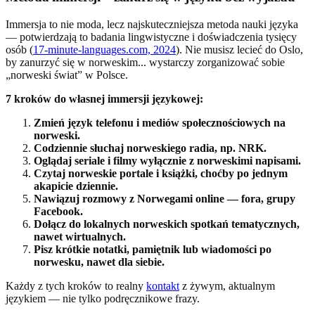
Immersja to nie moda, lecz najskuteczniejsza metoda nauki języka
— potwierdzają to badania lingwistyczne i doświadczenia tysięcy
osób (
17-minute-languages.com, 2024
). Nie musisz lecieć do Oslo,
by zanurzyć się w norweskim... wystarczy zorganizować sobie
„norweski świat” w Polsce.
7 kroków do własnej immersji językowej:
Zmień język telefonu i mediów społecznościowych na
norweski.
Codziennie słuchaj norweskiego radia, np. NRK.
Oglądaj seriale i filmy wyłącznie z norweskimi napisami.
Czytaj norweskie portale i książki, choćby po jednym
akapicie dziennie.
Nawiązuj rozmowy z Norwegami online — fora, grupy
Facebook.
Dołącz do lokalnych norweskich spotkań tematycznych,
nawet wirtualnych.
Pisz krótkie notatki, pamiętnik lub wiadomości po
norwesku, nawet dla siebie.
Każdy z tych kroków to realny
kontakt
z żywym, aktualnym
językiem — nie tylko podręcznikowe frazy.