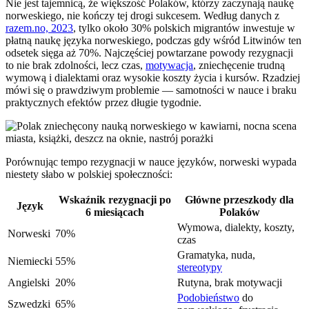
Nie jest tajemnicą, że większość Polaków, którzy zaczynają naukę
norweskiego, nie kończy tej drogi sukcesem. Według danych z
razem.no, 2023
, tylko około 30% polskich migrantów inwestuje w
płatną naukę języka norweskiego, podczas gdy wśród Litwinów ten
odsetek sięga aż 70%. Najczęściej powtarzane powody rezygnacji
to nie brak zdolności, lecz czas,
motywacja
, zniechęcenie trudną
wymową i dialektami oraz wysokie koszty życia i kursów. Rzadziej
mówi się o prawdziwym problemie — samotności w nauce i braku
praktycznych efektów przez długie tygodnie.
Porównując tempo rezygnacji w nauce języków, norweski wypada
niestety słabo w polskiej społeczności:
Wskaźnik rezygnacji po
Główne przeszkody dla
Język
6 miesiącach
Polaków
Wymowa, dialekty, koszty,
Norweski
70%
czas
Gramatyka, nuda,
Niemiecki
55%
stereotypy
Angielski
20%
Rutyna, brak motywacji
Podobieństwo
do
Szwedzki
65%