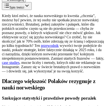
Spis treści
Kiedy ktoś mówi, że nauka norweskiego to kwestia „chcenia”,
możesz być pewien, że tej osoby nie spotkała jeszcze norweskiej
rzeczywistości. Brutalnej, pełnej zakrętów i pułapek, które dla
polskich uczniów często są nie do przeskoczenia — chyba że
poznasz prawdy, o których większość nie chce mówić głośno. Jak
efektywnie uczyć się języka norweskiego? Co zrobić, by nie
skończyć jak te 70% osób, które zderzają się ze ścianą i odpuszczają
po kilku tygodniach? Ten
przewodnik
wywróci twoje podejście do
nauki, pokaże strategie, które faktycznie działają w 2025 roku, i da
ci narzędzia, dzięki którym norweski przestanie być kolejnym
niespełnionym postanowieniem. Zamiast utartych frazesów — fakty,
case studies
, mocne liczby i metody, których nikt nie reklamuje na
Instagramie. Zanurz się w świecie brutalnych prawd o norweskim
— i dowiedz się, jak wykorzystać je na swoją korzyść.
Dlaczego większość Polaków rezygnuje z
nauki norweskiego
Szokujące statystyki i prawdziwe powody porażek