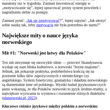
maratony raz w tygodniu. Zamiast inwestować energię w
„motywowanie się”, lepiej opracować prosty system powtórek i
nagradzania siebie za postępy.
Zamiast pytać: „
Jak się zmotywować
?”, lepiej zapytać: „Jak ułożyć
sobie naukę tak, żeby
motywacja
nie była potrzebna do startu?”
Największe mity o nauce języka
norweskiego
Mit #1: "Norweski jest łatwy dla Polaków"
Ten mit utrzymuje się niezwykle silnie — przecież Skandynawia
wydaje się nam bliska kulturowo, a norweski "brzmi znajomo".
Jednak, jak pokazuje praktyka, podobieństwa kończą się na
poziomie kilku słów zapożyczonych z niemieckiego czy
angielskiego. System fonetyczny, gramatyka i składnia norweskiego
są diametralnie inne od polskiego. Wyniki badań językoznawczych
jasno wskazują, że dla Polaków norweski to język średnio-trudny, a
największe wyzwania to wymowa i rozumienie różnych dialektów
(
nlsnorweski.pl, 2023
).
Kluczowe różnice językowe między polskim a norweskim: