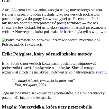
Oslo
Ania, 28-letnia krakowianka, zaczęła naukę norweskiego od zera.
Najpierw przez 5 tygodni słuchała tylko norweskich podcastów,
potem dołączyła do grupy konwersacyjnej na Facebooku. Po 3
miesiącach potrafiła przeprowadzić prostą rozmowę — nie bez
stresu, ale bez blokad. Jej największy
przełom
nastąpił po rozmowie
wideo z Norwegiem, która pokazała, że bariera była tylko w głowie.
Erik: Polyglota, który odrzucił szkolne metody
Erik, Polak o norweskich korzeniach, postanowił zignorować
podręczniki i stawiać wyłącznie na praktykę. Słuchał muzyki,
rozmawiał z rodziną na Skype i notował tylko najtrudniejsze
zwroty
.
"Im mniej książek, tym szybciej mówiłem"
– Erik, polyglota, 2024
Jego metoda może szokować tradycjonalistów, ale Erik przekroczył
poziom B1 już po 6 miesiącach.
Magda: Nauczycielka, która uczy przez rebelię