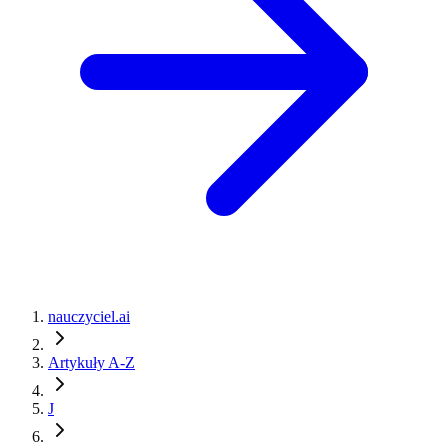
nauczyciel.ai
Artykuły A-Z
J