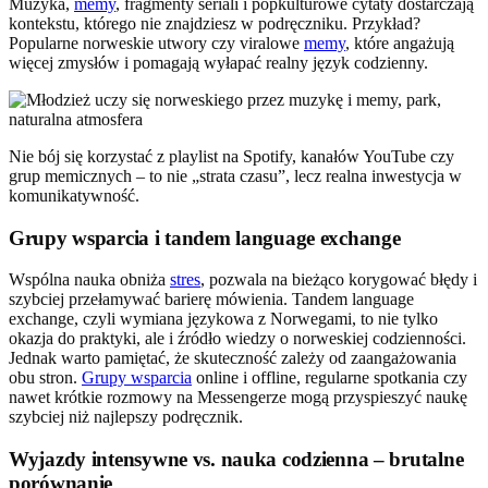
Muzyka,
memy
, fragmenty seriali i popkulturowe cytaty dostarczają
kontekstu, którego nie znajdziesz w podręczniku. Przykład?
Popularne norweskie utwory czy viralowe
memy
, które angażują
więcej zmysłów i pomagają wyłapać realny język codzienny.
Nie bój się korzystać z playlist na Spotify, kanałów YouTube czy
grup memicznych – to nie „strata czasu”, lecz realna inwestycja w
komunikatywność.
Grupy wsparcia i tandem language exchange
Wspólna nauka obniża
stres
, pozwala na bieżąco korygować błędy i
szybciej przełamywać barierę mówienia. Tandem language
exchange, czyli wymiana językowa z Norwegami, to nie tylko
okazja do praktyki, ale i źródło wiedzy o norweskiej codzienności.
Jednak warto pamiętać, że skuteczność zależy od zaangażowania
obu stron.
Grupy wsparcia
online i offline, regularne spotkania czy
nawet krótkie rozmowy na Messengerze mogą przyspieszyć naukę
szybciej niż najlepszy podręcznik.
Wyjazdy intensywne vs. nauka codzienna – brutalne
porównanie