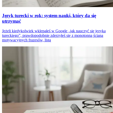
Język turecki w rok: system nauki, który da się
utrzymać
Jeżeli kiedykolwiek wklepałeś w Google „jak nauczyć się języka
tureckiego”, prawdopodobnie zderzyłeś się z monotonną ścianą
motywacyjnych frazesów, listą