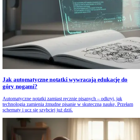
Jak automatyczne notatki wywracają edukację do
góry nogami?
Automatyczne notatki zamiast ręcznie pisanych – odkryj, jak
technologia zamienia żmudne pisanie w skuteczną naukę. Przełam
schematy i ucz się szybciej już dziś.