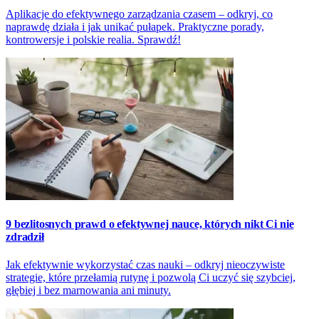
Aplikacje do efektywnego zarządzania czasem – odkryj, co
naprawdę działa i jak unikać pułapek. Praktyczne porady,
kontrowersje i polskie realia. Sprawdź!
9 bezlitosnych prawd o efektywnej nauce, których nikt Ci nie
zdradził
Jak efektywnie wykorzystać czas nauki – odkryj nieoczywiste
strategie, które przełamią rutynę i pozwolą Ci uczyć się szybciej,
głębiej i bez marnowania ani minuty.