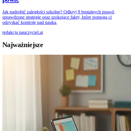
Jak nadrobić zaległości szkolne? Odkryj 9 brutalnych prawd,
sprawdzone strategie oraz szokujące fakty, które pomogą ci
odzyskać kontrolę nad nauką.
redakcja
nauczyciel.ai
Najważniejsze