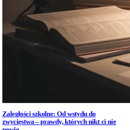
Zaległości szkolne: Od wstydu do
zwycięstwa – prawdy, których nikt ci nie
powie