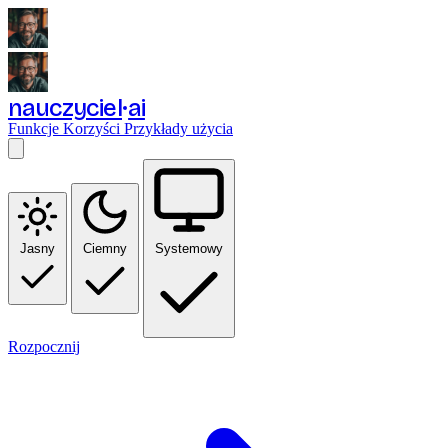
nauczyciel
ai
Funkcje
Korzyści
Przykłady użycia
Jasny
Ciemny
Systemowy
Rozpocznij