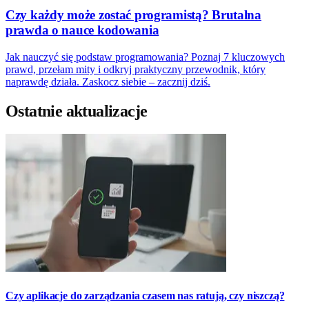
Czy każdy może zostać programistą? Brutalna
prawda o nauce kodowania
Jak nauczyć się podstaw programowania? Poznaj 7 kluczowych
prawd, przełam mity i odkryj praktyczny przewodnik, który
naprawdę działa. Zaskocz siebie – zacznij dziś.
Ostatnie aktualizacje
Czy aplikacje do zarządzania czasem nas ratują, czy niszczą?