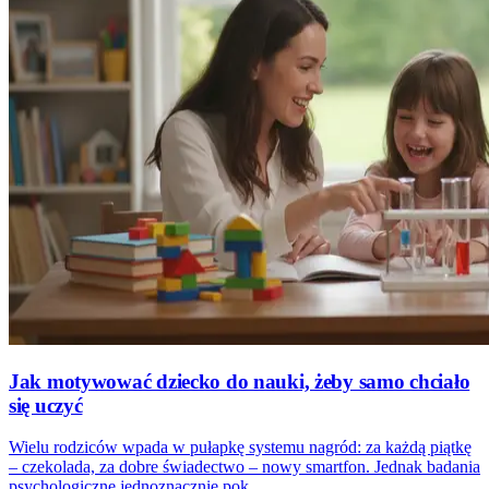
Jak motywować dziecko do nauki, żeby samo chciało
się uczyć
Wielu rodziców wpada w pułapkę systemu nagród: za każdą piątkę
– czekolada, za dobre świadectwo – nowy smartfon. Jednak badania
psychologiczne jednoznacznie pok