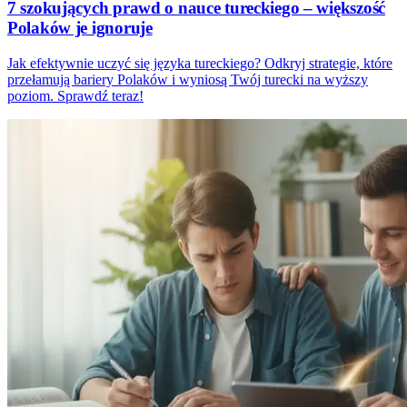
7 szokujących prawd o nauce tureckiego – większość
Polaków je ignoruje
Jak efektywnie uczyć się języka tureckiego? Odkryj strategie, które
przełamują bariery Polaków i wyniosą Twój turecki na wyższy
poziom. Sprawdź teraz!