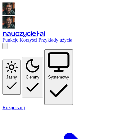
nauczyciel
ai
Funkcje
Korzyści
Przykłady użycia
Jasny
Ciemny
Systemowy
Rozpocznij