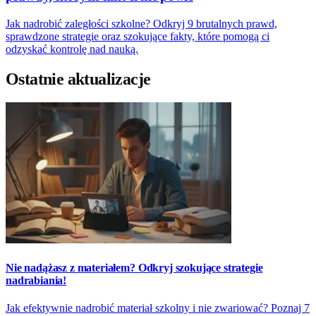
Jak nadrobić zaległości szkolne? Odkryj 9 brutalnych prawd,
sprawdzone strategie oraz szokujące fakty, które pomogą ci
odzyskać kontrolę nad nauką.
Ostatnie aktualizacje
Nie nadążasz z materiałem? Odkryj szokujące strategie
nadrabiania!
Jak efektywnie nadrobić materiał szkolny i nie zwariować? Poznaj 7