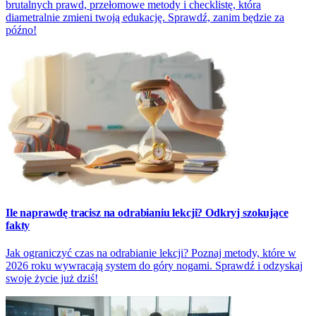
brutalnych prawd, przełomowe metody i checklistę, która
diametralnie zmieni twoją edukację. Sprawdź, zanim będzie za
późno!
Ile naprawdę tracisz na odrabianiu lekcji? Odkryj szokujące
fakty
Jak ograniczyć czas na odrabianie lekcji? Poznaj metody, które w
2026 roku wywracają system do góry nogami. Sprawdź i odzyskaj
swoje życie już dziś!