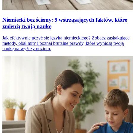
Niemiecki bez ściemy: 9 wstrząsających faktów, które
zmienią twoją naukę
Jak efektywnie uczyć się języka niemieckiego? Zobacz zaskakujące
metody, obal mity i poznaj brutalne prawdy, które wyniosą twoją
naukę na wyższy poziom.