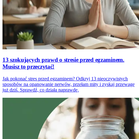
13 szokujących prawd o stresie przed egzaminem.
Musisz to przeczytać!
Jak pokonać stres przed egzaminem? Odkryj 13 nieoczywistych
sposobów na opanowanie nerwów, przełam mity i zyskaj przewagę
już dziś. Sprawdź, co działa naprawdę.