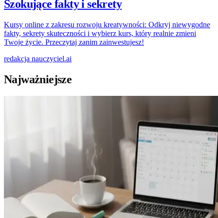
Szokujące fakty i sekrety
Kursy online z zakresu rozwoju kreatywności: Odkryj niewygodne
fakty, sekrety skuteczności i wybierz kurs, który realnie zmieni
Twoje życie. Przeczytaj zanim zainwestujesz!
redakcja
nauczyciel.ai
Najważniejsze