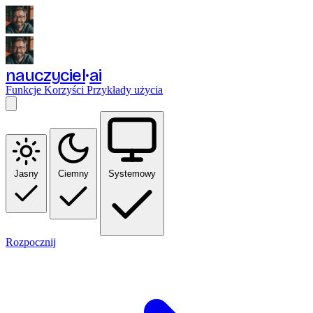
nauczyciel
ai
Funkcje
Korzyści
Przykłady użycia
Jasny
Ciemny
Systemowy
Rozpocznij