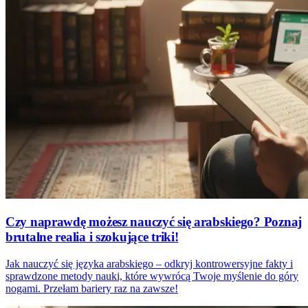
Czy naprawdę możesz nauczyć się arabskiego? Poznaj
brutalne realia i szokujące triki!
Jak nauczyć się języka arabskiego – odkryj kontrowersyjne fakty i
sprawdzone metody nauki, które wywrócą Twoje myślenie do góry
nogami. Przełam bariery raz na zawsze!