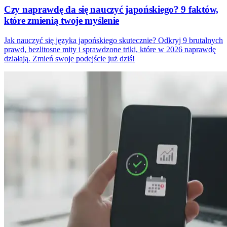
Czy naprawdę da się nauczyć japońskiego? 9 faktów,
które zmienią twoje myślenie
Jak nauczyć się języka japońskiego skutecznie? Odkryj 9 brutalnych
prawd, bezlitosne mity i sprawdzone triki, które w 2026 naprawdę
działają. Zmień swoje podejście już dziś!