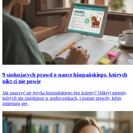
9 szokujących prawd o nauce hiszpańskiego, których
nikt ci nie powie
Jak nauczyć się języka hiszpańskiego bez ściemy? Odkryj metody,
których nie znajdziesz w podręcznikach, i poznaj prawdy, które
zmieniają grę.