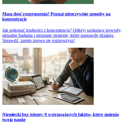
Masz dość rozproszenia? Poznaj nieoczywiste sposoby na
koncentrację
Jak pokonać trudności z koncentracją? Odkryj szokujące powody,
aktualne badania i nieznane strategie, które naprawdę działają.
Sprawdź, zanim znowu się rozproszysz!
Niemiecki bez ściemy: 9 wstrząsających faktów, które zmienią
twoją naukę