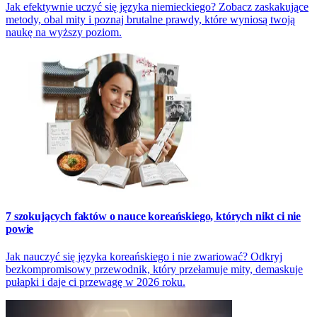
Jak efektywnie uczyć się języka niemieckiego? Zobacz zaskakujące
metody, obal mity i poznaj brutalne prawdy, które wyniosą twoją
naukę na wyższy poziom.
7 szokujących faktów o nauce koreańskiego, których nikt ci nie
powie
Jak nauczyć się języka koreańskiego i nie zwariować? Odkryj
bezkompromisowy przewodnik, który przełamuje mity, demaskuje
pułapki i daje ci przewagę w 2026 roku.