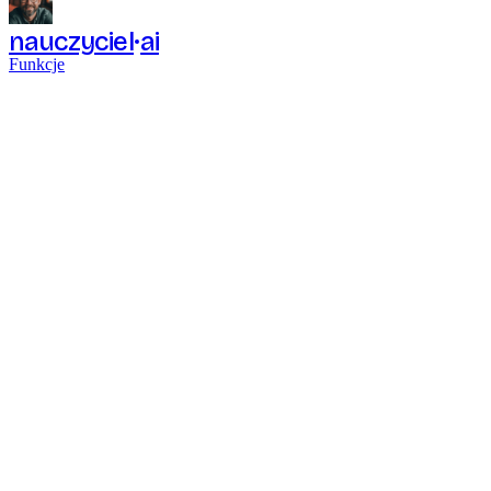
nauczyciel
ai
Funkcje