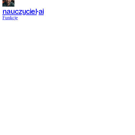
nauczyciel
ai
Funkcje