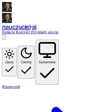
nauczyciel
ai
Funkcje
Korzyści
Przykłady użycia
Jasny
Ciemny
Systemowy
Rozpocznij