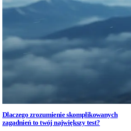
Dlaczego zrozumienie skomplikowanych
zagadnień to twój największy test?