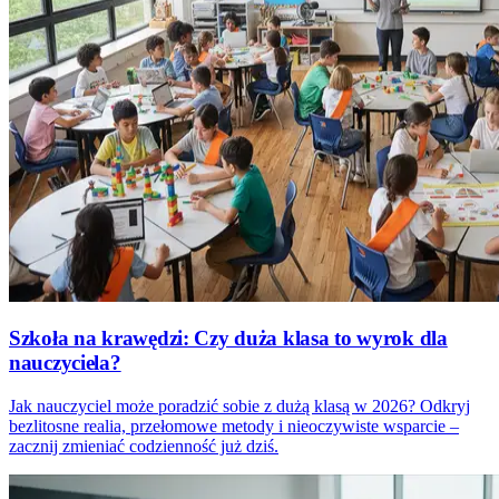
Szkoła na krawędzi: Czy duża klasa to wyrok dla
nauczyciela?
Jak nauczyciel może poradzić sobie z dużą klasą w 2026? Odkryj
bezlitosne realia, przełomowe metody i nieoczywiste wsparcie –
zacznij zmieniać codzienność już dziś.