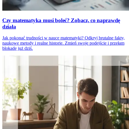
Czy matematyka musi boleć? Zobacz, co naprawdę
działa
Jak pokonać trudności w nauce matematyki? Odkryj brutalne fakty,
naukowe metody i realne historie. Zmień swoje podejście i przełam
blokadę już dziś.