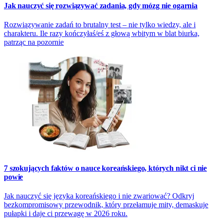
Jak nauczyć się rozwiązywać zadania, gdy mózg nie ogarnia
Rozwiązywanie zadań to brutalny test – nie tylko wiedzy, ale i
charakteru. Ile razy kończyłaś/eś z głową wbitym w blat biurka,
patrząc na pozornie
7 szokujących faktów o nauce koreańskiego, których nikt ci nie
powie
Jak nauczyć się języka koreańskiego i nie zwariować? Odkryj
bezkompromisowy przewodnik, który przełamuje mity, demaskuje
pułapki i daje ci przewagę w 2026 roku.