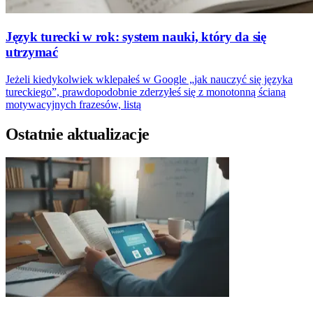
Język turecki w rok: system nauki, który da się
utrzymać
Jeżeli kiedykolwiek wklepałeś w Google „jak nauczyć się języka
tureckiego”, prawdopodobnie zderzyłeś się z monotonną ścianą
motywacyjnych frazesów, listą
Ostatnie aktualizacje