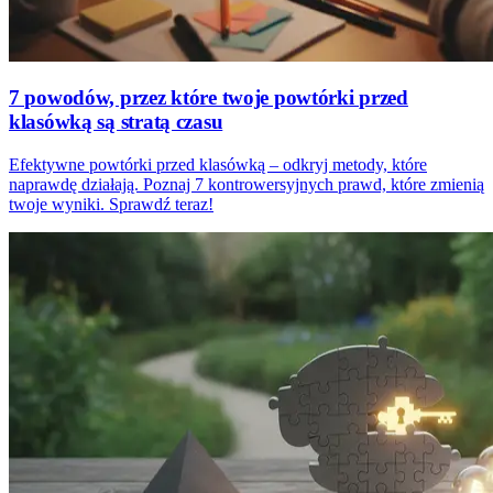
7 powodów, przez które twoje powtórki przed
klasówką są stratą czasu
Efektywne powtórki przed klasówką – odkryj metody, które
naprawdę działają. Poznaj 7 kontrowersyjnych prawd, które zmienią
twoje wyniki. Sprawdź teraz!