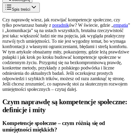
Spis treści
Czy naprawdę wiesz, jak rozwijać kompetencje społeczne, czy
tylko powtarzasz banały z
poradnik
ów? W świecie, gdzie „
empatia
”
i „komunikacja” są na ustach wszystkich, brutalna rzeczywistość
jest taka: większość ludzi nie ma pojęcia, jak wygląda praktyczny
rozwój tych umiejętności. To nie jest wygodny temat, bo wymaga
konfrontacji z własnymi ograniczeniami, błędami i strefą komfortu.
W tym artykule obnażamy mity, pokazujemy, gdzie leżą prawdziwe
pułapki i jak krok po kroku budować kompetencje społeczne w
codziennym życiu. Przygotuj się na bezkompromisową prawdę,
konkretne metody, przykłady z polskiego podwórka i liczne
odniesienia do aktualnych badań. Jeśli oczekujesz prostych
odpowiedzi i szybkich trików, możesz od razu zamknąć tę stronę.
Jeśli chcesz zrozumieć, co naprawdę stoi za skutecznym rozwojem
umiejętności społecznych – czytaj dalej.
Czym naprawdę są kompetencje społeczne:
definicje i mity
Kompetencje społeczne – czym różnią się od
umiejętności miękkich?