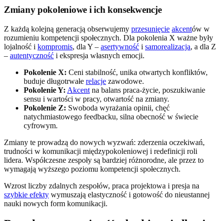
Zmiany pokoleniowe i ich konsekwencje
Z każdą kolejną generacją obserwujemy
przesunięcie
akcent
ów w
rozumieniu kompetencji społecznych. Dla pokolenia X ważne były
lojalność i
kompromis
, dla Y –
asertywność
i
samorealizacja
, a dla Z
–
autentyczność
i ekspresja własnych emocji.
Pokolenie X:
Ceni stabilność, unika otwartych konfliktów,
buduje długotrwałe
relacje
zawodowe.
Pokolenie Y:
Akcent
na balans praca-życie, poszukiwanie
sensu i wartości w pracy, otwartość na zmiany.
Pokolenie Z:
Swoboda wyrażania opinii, chęć
natychmiastowego feedbacku, silna obecność w świecie
cyfrowym.
Zmiany te prowadzą do nowych wyzwań: zderzenia oczekiwań,
trudności w komunikacji międzypokoleniowej i redefinicji roli
lidera. Współczesne zespoły są bardziej różnorodne, ale przez to
wymagają wyższego poziomu kompetencji społecznych.
Wzrost liczby zdalnych zespołów, praca projektowa i presja na
szybkie efekty
wymuszają elastyczność i gotowość do nieustannej
nauki nowych form komunikacji.