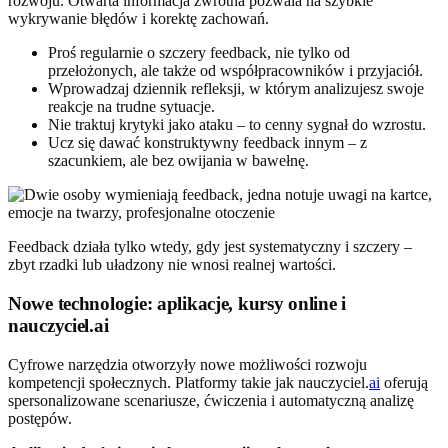
rozwoju. Otwarta informacja zwrotna pozwala na szybkie
wykrywanie błędów i korektę zachowań.
Proś regularnie o szczery feedback, nie tylko od
przełożonych, ale także od współpracowników i przyjaciół.
Wprowadzaj dziennik refleksji, w którym analizujesz swoje
reakcje na trudne sytuacje.
Nie traktuj krytyki jako ataku – to cenny sygnał do wzrostu.
Ucz się dawać konstruktywny feedback innym – z
szacunkiem, ale bez owijania w bawełnę.
Feedback działa tylko wtedy, gdy jest systematyczny i szczery –
zbyt rzadki lub uładzony nie wnosi realnej wartości.
Nowe technologie: aplikacje, kursy online i
nauczyciel.ai
Cyfrowe narzędzia otworzyły nowe możliwości rozwoju
kompetencji społecznych. Platformy takie jak nauczyciel.
ai
oferują
spersonalizowane scenariusze, ćwiczenia i automatyczną analizę
postępów.