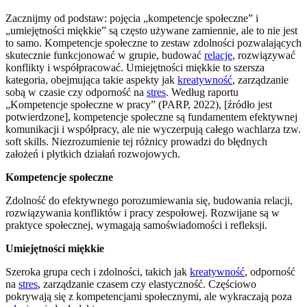
Zacznijmy od podstaw: pojęcia „kompetencje społeczne” i
„umiejętności miękkie” są często używane zamiennie, ale to nie jest
to samo. Kompetencje społeczne to zestaw zdolności pozwalających
skutecznie funkcjonować w grupie, budować
relacje
, rozwiązywać
konflikty i współpracować. Umiejętności miękkie to szersza
kategoria, obejmująca takie aspekty jak
kreatywność
, zarządzanie
sobą w czasie czy odporność na
stres
. Według raportu
„Kompetencje społeczne w pracy” (PARP, 2022), [źródło jest
potwierdzone], kompetencje społeczne są fundamentem efektywnej
komunikacji i współpracy, ale nie wyczerpują całego wachlarza tzw.
soft skills. Niezrozumienie tej różnicy prowadzi do błędnych
założeń i płytkich działań rozwojowych.
Kompetencje społeczne
Zdolność do efektywnego porozumiewania się, budowania relacji,
rozwiązywania konfliktów i pracy zespołowej. Rozwijane są w
praktyce społecznej, wymagają samoświadomości i refleksji.
Umiejętności miękkie
Szeroka grupa cech i zdolności, takich jak
kreatywność
, odporność
na
stres
, zarządzanie czasem czy elastyczność. Częściowo
pokrywają się z kompetencjami społecznymi, ale wykraczają poza