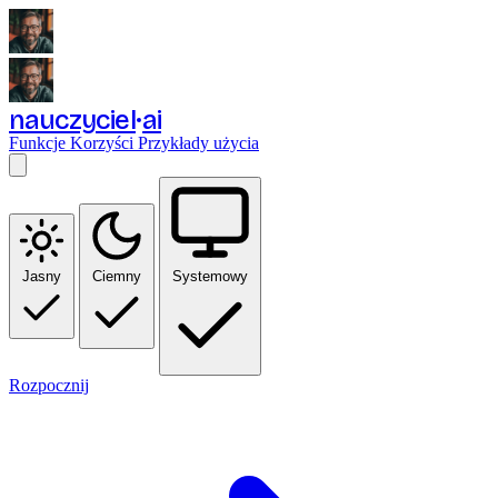
nauczyciel
ai
Funkcje
Korzyści
Przykłady użycia
Jasny
Ciemny
Systemowy
Rozpocznij