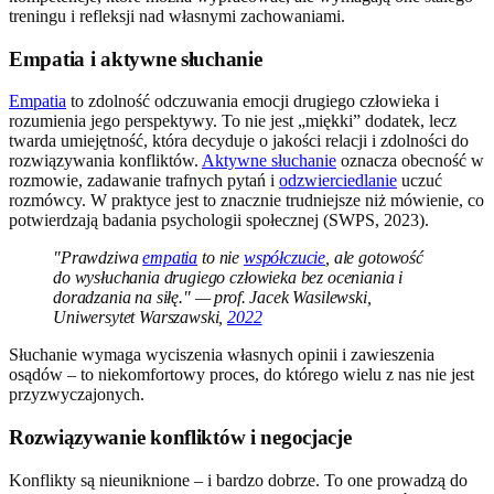
treningu i refleksji nad własnymi zachowaniami.
Empatia i aktywne słuchanie
Empatia
to zdolność odczuwania emocji drugiego człowieka i
rozumienia jego perspektywy. To nie jest „miękki” dodatek, lecz
twarda umiejętność, która decyduje o jakości relacji i zdolności do
rozwiązywania konfliktów.
Aktywne słuchanie
oznacza obecność w
rozmowie, zadawanie trafnych pytań i
odzwierciedlanie
uczuć
rozmówcy. W praktyce jest to znacznie trudniejsze niż mówienie, co
potwierdzają badania psychologii społecznej (SWPS, 2023).
"Prawdziwa
empatia
to nie
współczucie
, ale gotowość
do wysłuchania drugiego człowieka bez oceniania i
doradzania na siłę." — prof. Jacek Wasilewski,
Uniwersytet Warszawski,
2022
Słuchanie wymaga wyciszenia własnych opinii i zawieszenia
osądów – to niekomfortowy proces, do którego wielu z nas nie jest
przyzwyczajonych.
Rozwiązywanie konfliktów i negocjacje
Konflikty są nieuniknione – i bardzo dobrze. To one prowadzą do