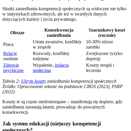
Skutki zaniedbania kompetencji społecznych są widoczne nie tylko
w statystykach zdrowotnych, ale też w twardych danych
dotyczących kariery i życia prywatnego.
Konsekwencja
Szacunkowy koszt
Obszar
zaniedbania
(rocznie)
Utrata awansów, konflikty
10-30% niższe
Praca
w zespole
zarobki
Relacje
Rozwody, konflikty
Zwiększone ryzyko
osobiste
rodzinne
depresji
Zdrowie
Wypalenie,
izolacja
Koszty terapii i
psychiczne
społeczna
leczenia
Tabela 2:
Ukryte koszty
zaniedbania kompetencji społecznych
Źródło: Opracowanie własne na podstawie CBOS (2023), PARP
(2022)
Koszty te są często niedostrzegane – manifestują się dopiero, gdy
zaniedbania narastają latami, prowadząc do poważnych
konsekwencji.
Jak system edukacji (nie)uczy kompetencji
społecznych?