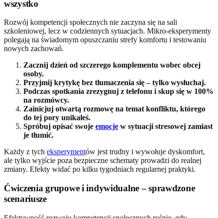
wszystko
Rozwój kompetencji społecznych nie zaczyna się na sali
szkoleniowej, lecz w codziennych sytuacjach. Mikro-eksperymenty
polegają na świadomym opuszczaniu strefy komfortu i testowaniu
nowych zachowań.
Zacznij dzień od szczerego komplementu wobec obcej
osoby.
Przyjmij krytykę bez tłumaczenia się – tylko wysłuchaj.
Podczas spotkania zrezygnuj z telefonu i skup się w 100%
na rozmówcy.
Zainicjuj otwartą rozmowę na temat konfliktu, którego
do tej pory unikałeś.
Spróbuj opisać swoje
emocje
w sytuacji stresowej zamiast
je tłumić.
Każdy z tych
eksperyment
ów jest trudny i wywołuje dyskomfort,
ale tylko wyjście poza bezpieczne schematy prowadzi do realnej
zmiany. Efekty widać po kilku tygodniach regularnej praktyki.
Ćwiczenia grupowe i indywidualne – sprawdzone
scenariusze
Efektywność rozwoju kompetencji społecznych rośnie, gdy