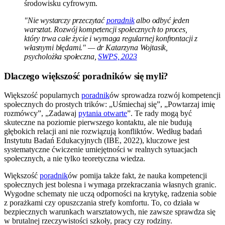
środowisku cyfrowym.
"Nie wystarczy przeczytać
poradnik
albo odbyć jeden
warsztat. Rozwój kompetencji społecznych to proces,
który trwa całe życie i wymaga regularnej konfrontacji z
własnymi błędami." — dr Katarzyna Wojtasik,
psycholożka społeczna,
SWPS, 2023
Dlaczego większość poradników się myli?
Większość popularnych
poradnik
ów sprowadza rozwój kompetencji
społecznych do prostych trików: „Uśmiechaj się”, „Powtarzaj imię
rozmówcy”, „Zadawaj
pytania otwarte
”. Te rady mogą być
skuteczne na poziomie pierwszego kontaktu, ale nie budują
głębokich relacji ani nie rozwiązują konfliktów. Według badań
Instytutu Badań Edukacyjnych (IBE, 2022), kluczowe jest
systematyczne ćwiczenie umiejętności w realnych sytuacjach
społecznych, a nie tylko teoretyczna wiedza.
Większość
poradnik
ów pomija także fakt, że nauka kompetencji
społecznych jest bolesna i wymaga przekraczania własnych granic.
Wygodne schematy nie uczą odporności na krytykę, radzenia sobie
z porażkami czy opuszczania strefy komfortu. To, co działa w
bezpiecznych warunkach warsztatowych, nie zawsze sprawdza się
w brutalnej rzeczywistości szkoły, pracy czy rodziny.