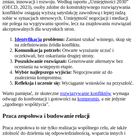
zmian, innowacji i rozwoju. Według raportu „Umiejętności 2030”
(OECD, 2023), osoby zdolne do konstruktywnego rozwiązywania
konfliktów osiągają wyższą satysfakcję zawodową i lepiej radzą
sobie w sytuacjach stresowych. Umiejętność negocjacji i mediacji
nie polega na wygrywaniu sporów, lecz na znajdowaniu rozwiązań
akceptowalnych dla wszystkich stron.
Identyfikacja
problemu:
Zamiast szukać winnego, skup się
na zdefiniowaniu źródła konfliktu.
Komunikacja potrzeb:
Otwarte wyrażanie uczuć i
oczekiwań, bez oskarżania drugiej strony.
Poszukiwanie rozwiązań:
Generowanie alternatyw bez
oceniania na wstępnym etapie.
Wybór najlepszego wyjścia:
Negocjowanie aż do
znalezienia kompromisu.
Refleksja i uczenie się:
Wyciąganie wniosków na przyszłość.
Warto pamiętać, że skuteczne
rozwiązywanie konfliktów
wymaga
odwagi do konfrontacji i gotowości na
kompromis
, a nie jedynie
„zgodnego współżycia”.
Praca zespołowa i budowanie relacji
Praca zespołowa to nie tylko realizacja wspólnego celu, ale także
zdolność do dzielenia się odpowiedzialnością, wsparcia innych i