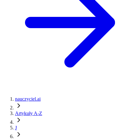
nauczyciel.ai
Artykuły A-Z
J