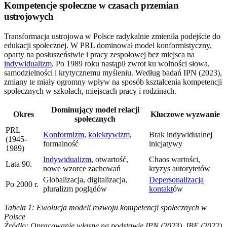
Kompetencje społeczne w czasach przemian
ustrojowych
Transformacja ustrojowa w Polsce radykalnie zmieniła podejście do
edukacji społecznej. W PRL dominował model konformistyczny,
oparty na posłuszeństwie i pracy zespołowej bez miejsca na
indywidualizm
. Po 1989 roku nastąpił zwrot ku wolności słowa,
samodzielności i krytycznemu myśleniu. Według badań IPN (2023),
zmiany te miały ogromny wpływ na sposób kształcenia kompetencji
społecznych w szkołach, miejscach pracy i rodzinach.
Dominujący model relacji
Okres
Kluczowe wyzwanie
społecznych
PRL
Konformizm
,
kolektywizm
,
Brak indywidualnej
(1945-
formalność
inicjatywy
1989)
Indywidualizm
, otwartość,
Chaos wartości,
Lata 90.
nowe wzorce zachowań
kryzys autorytetów
Globalizacja, digitalizacja,
Depersonalizacja
Po 2000 r.
pluralizm poglądów
kontakt
ów
Tabela 1: Ewolucja modeli rozwoju kompetencji społecznych w
Polsce
Źródło: Opracowanie własne na podstawie IPN (2023), IBE (2022)