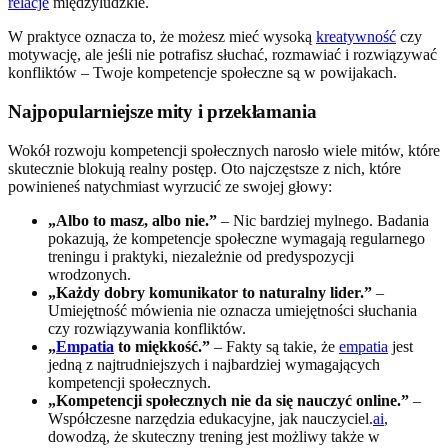
relacje
międzyludzkie.
W praktyce oznacza to, że możesz mieć wysoką
kreatywność
czy
motywację, ale jeśli nie potrafisz słuchać, rozmawiać i rozwiązywać
konfliktów – Twoje kompetencje społeczne są w powijakach.
Najpopularniejsze mity i przekłamania
Wokół rozwoju kompetencji społecznych narosło wiele mitów, które
skutecznie blokują realny postęp. Oto najczęstsze z nich, które
powinieneś natychmiast wyrzucić ze swojej głowy:
„Albo to masz, albo nie.”
– Nic bardziej mylnego. Badania
pokazują, że kompetencje społeczne wymagają regularnego
treningu i praktyki, niezależnie od predyspozycji
wrodzonych.
„Każdy dobry komunikator to naturalny lider.”
–
Umiejętność mówienia nie oznacza umiejętności słuchania
czy rozwiązywania konfliktów.
„
Empatia
to miękkość.”
– Fakty są takie, że
empatia
jest
jedną z najtrudniejszych i najbardziej wymagających
kompetencji społecznych.
„Kompetencji społecznych nie da się nauczyć online.”
–
Współczesne narzędzia edukacyjne, jak nauczyciel.
ai
,
dowodzą, że skuteczny trening jest możliwy także w