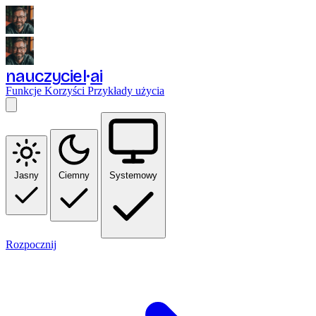
nauczyciel
ai
Funkcje
Korzyści
Przykłady użycia
Jasny
Ciemny
Systemowy
Rozpocznij