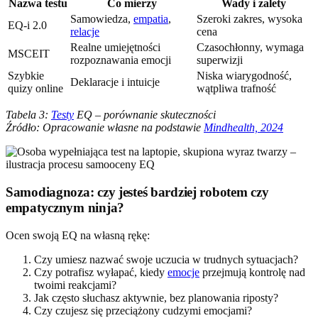
Nazwa testu
Co mierzy
Wady i zalety
Samowiedza,
empatia
,
Szeroki zakres, wysoka
EQ-i 2.0
relacje
cena
Realne umiejętności
Czasochłonny, wymaga
MSCEIT
rozpoznawania emocji
superwizji
Szybkie
Niska wiarygodność,
Deklaracje i intuicje
quizy online
wątpliwa trafność
Tabela 3:
Testy
EQ – porównanie skuteczności
Źródło: Opracowanie własne na podstawie
Mindhealth, 2024
Samodiagnoza: czy jesteś bardziej robotem czy
empatycznym ninja?
Ocen swoją EQ na własną rękę:
Czy umiesz nazwać swoje uczucia w trudnych sytuacjach?
Czy potrafisz wyłapać, kiedy
emocje
przejmują kontrolę nad
twoimi reakcjami?
Jak często słuchasz aktywnie, bez planowania riposty?
Czy czujesz się przeciążony cudzymi emocjami?