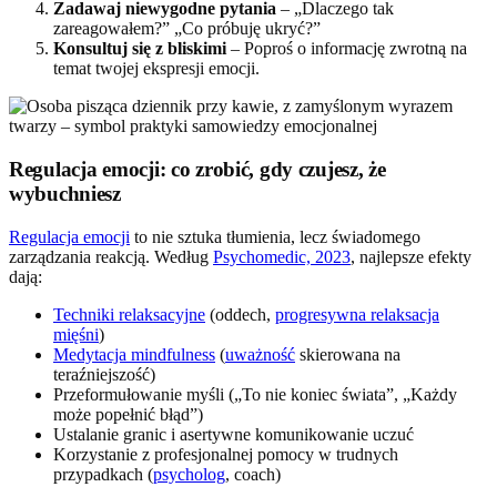
Zadawaj niewygodne pytania
– „Dlaczego tak
zareagowałem?” „Co próbuję ukryć?”
Konsultuj się z bliskimi
– Poproś o informację zwrotną na
temat twojej ekspresji emocji.
Regulacja emocji: co zrobić, gdy czujesz, że
wybuchniesz
Regulacja emocji
to nie sztuka tłumienia, lecz świadomego
zarządzania reakcją. Według
Psychomedic, 2023
, najlepsze efekty
dają:
Techniki relaksacyjne
(oddech,
progresywna relaksacja
mięśni
)
Medytacja mindfulness
(
uważność
skierowana na
teraźniejszość)
Przeformułowanie myśli („To nie koniec świata”, „Każdy
może popełnić błąd”)
Ustalanie granic i asertywne komunikowanie uczuć
Korzystanie z profesjonalnej pomocy w trudnych
przypadkach (
psycholog
, coach)