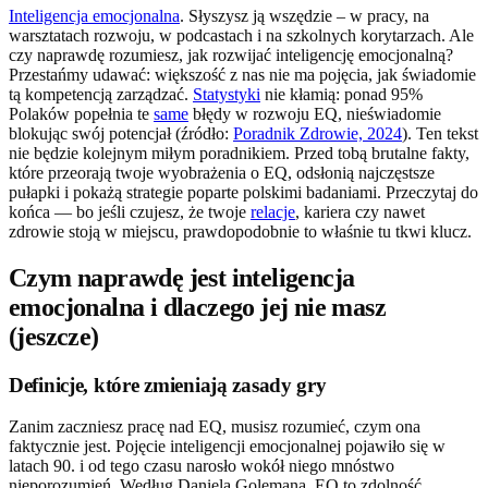
Inteligencja emocjonalna
. Słyszysz ją wszędzie – w pracy, na
warsztatach rozwoju, w podcastach i na szkolnych korytarzach. Ale
czy naprawdę rozumiesz, jak rozwijać inteligencję emocjonalną?
Przestańmy udawać: większość z nas nie ma pojęcia, jak świadomie
tą kompetencją zarządzać.
Statystyki
nie kłamią: ponad 95%
Polaków popełnia te
same
błędy w rozwoju EQ, nieświadomie
blokując swój potencjał (źródło:
Poradnik Zdrowie, 2024
). Ten tekst
nie będzie kolejnym miłym poradnikiem. Przed tobą brutalne fakty,
które przeorają twoje wyobrażenia o EQ, odsłonią najczęstsze
pułapki i pokażą strategie poparte polskimi badaniami. Przeczytaj do
końca — bo jeśli czujesz, że twoje
relacje
, kariera czy nawet
zdrowie stoją w miejscu, prawdopodobnie to właśnie tu tkwi klucz.
Czym naprawdę jest inteligencja
emocjonalna i dlaczego jej nie masz
(jeszcze)
Definicje, które zmieniają zasady gry
Zanim zaczniesz pracę nad EQ, musisz rozumieć, czym ona
faktycznie jest. Pojęcie inteligencji emocjonalnej pojawiło się w
latach 90. i od tego czasu narosło wokół niego mnóstwo
nieporozumień. Według Daniela Golemana, EQ to zdolność