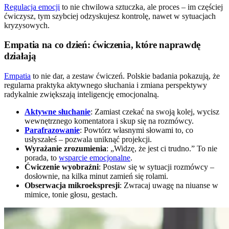
Regulacja emocji
to nie chwilowa sztuczka, ale proces – im częściej
ćwiczysz, tym szybciej odzyskujesz kontrolę, nawet w sytuacjach
kryzysowych.
Empatia na co dzień: ćwiczenia, które naprawdę
działają
Empatia
to nie dar, a zestaw ćwiczeń. Polskie badania pokazują, że
regularna praktyka aktywnego słuchania i zmiana perspektywy
radykalnie zwiększają inteligencję emocjonalną.
Aktywne słuchanie
: Zamiast czekać na swoją kolej, wycisz
wewnętrznego komentatora i skup się na rozmówcy.
Parafrazowanie
: Powtórz własnymi słowami to, co
usłyszałeś – pozwala uniknąć projekcji.
Wyrażanie zrozumienia
: „Widzę, że jest ci trudno.” To nie
porada, to
wsparcie emocjonalne
.
Ćwiczenie wyobraźni
: Postaw się w sytuacji rozmówcy –
dosłownie, na kilka minut zamień się rolami.
Obserwacja mikroekspresji
: Zwracaj uwagę na niuanse w
mimice, tonie głosu, gestach.