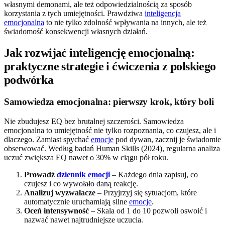
własnymi demonami, ale też odpowiedzialnością za sposób
korzystania z tych umiejętności. Prawdziwa
inteligencja
emocjonalna
to nie tylko zdolność wpływania na innych, ale też
świadomość konsekwencji własnych działań.
Jak rozwijać inteligencję emocjonalną:
praktyczne strategie i ćwiczenia z polskiego
podwórka
Samowiedza emocjonalna: pierwszy krok, który boli
Nie zbudujesz EQ bez brutalnej szczerości. Samowiedza
emocjonalna to umiejętność nie tylko rozpoznania, co czujesz, ale i
dlaczego. Zamiast spychać
emocje
pod dywan, zacznij je świadomie
obserwować. Według badań Human Skills (2024), regularna analiza
uczuć zwiększa EQ nawet o 30% w ciągu pół roku.
Prowadź
dziennik emocji
– Każdego dnia zapisuj, co
czujesz i co wywołało daną reakcję.
Analizuj wyzwalacze
– Przyjrzyj się sytuacjom, które
automatycznie uruchamiają silne
emocje
.
Oceń intensywność
– Skala od 1 do 10 pozwoli oswoić i
nazwać nawet najtrudniejsze uczucia.