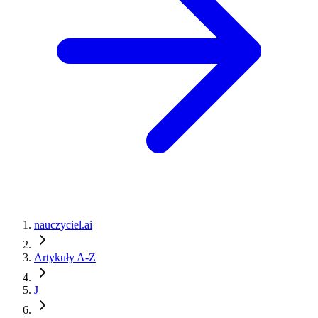
nauczyciel.ai
Artykuły A-Z
J