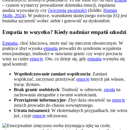
– czasem wystarczy prowadzenie dziennika emocji, regularna
analiza wyzwalaczy czy
ćwiczenia uważności
(źródło:
Human
Skills, 2024
). W praktyce, warunkiem skutecznego rozwoju EQ jest
brutalna szczerość wobec siebie i gotowość na dyskomfort.
Empatia to wszystko? Kiedy nadmiar empatii szkodzi
Empatia
, choć kluczowa, może stać się mieczem obosiecznym. W
praktyce zbyt wysoka
empatia
prowadzi do syndromu wypalenia
emocjonalnego, trudności w stawianiu granic czy wręcz poczucia
winy za cudze
emocje
. Oto, co dzieje się, gdy
empatia
wymyka się
spod kontroli:
Współodczuwanie zamiast współczucia
: Zamiast
współczuć, zaczynasz przeżywać
emocje
innych jak własne,
tracąc dystans.
Brak granic osobistych
: Trudność w odmowie,
zgoda
na
zachowania niezgodne z twoimi wartościami.
Przeciążenie informacyjne
: Zbyt duża otwartość na
emocje
innych prowadzi do chaosu wewnętrznego.
Utrata tożsamości
: W ekstremalnych przypadkach, nie wiesz
już, czyje
emocje
odczuwasz.