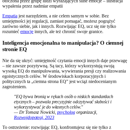
Empatia
jest narzędziem, a nie celem samym w sobie. Bez
umiejętności jej regulacji, zamiast pomagać, możesz pogrążyć
zarówno siebie, jak i innych. Rozwijając EQ, ucz się nie tylko
rozumieć
emocje
innych, ale też chronić swoje granice.
Inteligencja emocjonalna to manipulacja? O ciemnej
stronie EQ
Nie da się ukryć: umiejętność czytania emocji innych daje przewagę
– nie zawsze pozytywną. Są tacy, którzy wykorzystują swoją
wysoką EQ do manipulowania, wywierania presji czy realizowania
egoistycznych celów. W środowiskach korporacyjnych i
politycznych ta „ciemna strona EQ” jest wciąż niedocenianym
zagrożeniem.
"EQ bywa bronią w rękach osób o niskich standardach
etycznych – pozwala precyzyjnie odczytywać słabości i
wykorzystywać je do własnych celów."
— Dr Tomasz Nowicki,
psycholog
organizacji,
Rozwojdopotegi, 2023
To ostrzeżenie: rozwijając EQ, konfrontujesz się nie tylko z