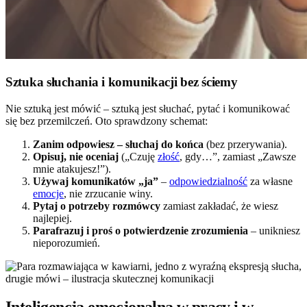
Sztuka słuchania i komunikacji bez ściemy
Nie sztuką jest mówić – sztuką jest słuchać, pytać i komunikować
się bez przemilczeń. Oto sprawdzony schemat:
Zanim odpowiesz – słuchaj do końca
(bez przerywania).
Opisuj, nie oceniaj
(„Czuję
złość
, gdy…”, zamiast „Zawsze
mnie atakujesz!”).
Używaj komunikatów „ja”
–
odpowiedzialność
za własne
emocje
, nie zrzucanie winy.
Pytaj o potrzeby rozmówcy
zamiast zakładać, że wiesz
najlepiej.
Parafrazuj i proś o potwierdzenie zrozumienia
– unikniesz
nieporozumień.