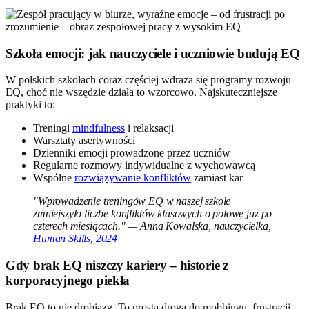
Szkoła emocji: jak nauczyciele i uczniowie budują EQ
W polskich szkołach coraz częściej wdraża się programy rozwoju
EQ, choć nie wszędzie działa to wzorcowo. Najskuteczniejsze
praktyki to:
Treningi
mindfulness
i relaksacji
Warsztaty asertywności
Dzienniki emocji prowadzone przez uczniów
Regularne rozmowy indywidualne z wychowawcą
Wspólne
rozwiązywanie konfliktów
zamiast kar
"Wprowadzenie treningów EQ w naszej szkole
zmniejszyło liczbę konfliktów klasowych o połowę już po
czterech miesiącach." — Anna Kowalska, nauczycielka,
Human Skills, 2024
Gdy brak EQ niszczy kariery – historie z
korporacyjnego piekła
Brak EQ to nie drobiazg. To prosta droga do mobbingu, frustracji,