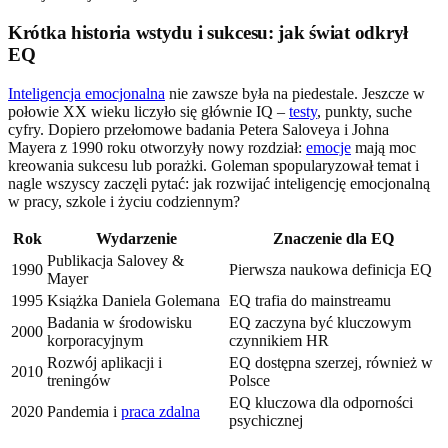
Krótka historia wstydu i sukcesu: jak świat odkrył
EQ
Inteligencja emocjonalna
nie zawsze była na piedestale. Jeszcze w
połowie XX wieku liczyło się głównie IQ –
testy
, punkty, suche
cyfry. Dopiero przełomowe badania Petera Saloveya i Johna
Mayera z 1990 roku otworzyły nowy rozdział:
emocje
mają moc
kreowania sukcesu lub porażki. Goleman spopularyzował temat i
nagle wszyscy zaczęli pytać: jak rozwijać inteligencję emocjonalną
w pracy, szkole i życiu codziennym?
Rok
Wydarzenie
Znaczenie dla EQ
Publikacja Salovey &
1990
Pierwsza naukowa definicja EQ
Mayer
1995
Książka Daniela Golemana
EQ trafia do mainstreamu
Badania w środowisku
EQ zaczyna być kluczowym
2000
korporacyjnym
czynnikiem HR
Rozwój aplikacji i
EQ dostępna szerzej, również w
2010
treningów
Polsce
EQ kluczowa dla odporności
2020
Pandemia i
praca zdalna
psychicznej