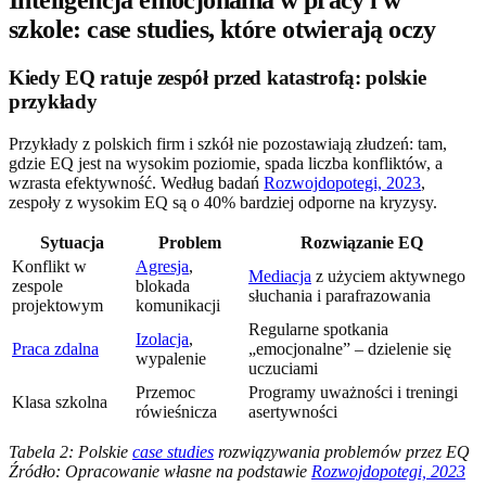
Inteligencja emocjonalna w pracy i w
szkole: case studies, które otwierają oczy
Kiedy EQ ratuje zespół przed katastrofą: polskie
przykłady
Przykłady z polskich firm i szkół nie pozostawiają złudzeń: tam,
gdzie EQ jest na wysokim poziomie, spada liczba konfliktów, a
wzrasta efektywność. Według badań
Rozwojdopotegi, 2023
,
zespoły z wysokim EQ są o 40% bardziej odporne na kryzysy.
Sytuacja
Problem
Rozwiązanie EQ
Konflikt w
Agresja
,
Mediacja
z użyciem aktywnego
zespole
blokada
słuchania i parafrazowania
projektowym
komunikacji
Regularne spotkania
Izolacja
,
Praca zdalna
„emocjonalne” – dzielenie się
wypalenie
uczuciami
Przemoc
Programy uważności i treningi
Klasa szkolna
rówieśnicza
asertywności
Tabela 2: Polskie
case studies
rozwiązywania problemów przez EQ
Źródło: Opracowanie własne na podstawie
Rozwojdopotegi, 2023