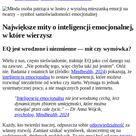
Największe mity o inteligencji emocjonalnej,
w które wierzysz
EQ jest wrodzone i niezmienne — mit czy wymówka?
Wielu z nas, często nieświadomie, traktuje EQ jako coś danego raz
na zawsze. „Nie potrafię tego, więc chyba taki już jestem”. Otóż
nie. Badania z ostatnich lat (źródło:
Mindhealth, 2024
) pokazują, że
inteligencja emocjonalna
to zestaw kompetencji, które możesz
rozwinąć niezależnie od wieku czy startu. Wymaga to jednak
systematycznej pracy, a nie magicznych porad z internetu.
"
Inteligencja emocjonalna
nie jest wrodzoną cechą, lecz
dynamicznym zbiorem umiejętności, które można
rozwijać przez całe życie." — Dr Anna Wójcik,
psycholog
,
Mindhealth, 2024
Każdy, kto twierdzi inaczej, odpuszcza sobie
odpowiedzialność
za
własny rozwój. Zamiast szukać wymówek, skoncentruj się na
codziennych, drobnych praktykach. To nie musi być od razu
terapia