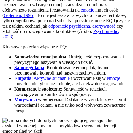
rozpoznawania własnych emocji, zarządzania nimi oraz
efektywnego rozumienia i reagowania na
emocje
innych osób
(
Goleman, 1995
). To nie jest zestaw łatwych do nauczenia trików,
tylko długofalowa praca nad sobą. Na polskim gruncie EQ łączy się
też z takimi cechami jak
odporność psychiczna
,
asertywność
czy
zdolność do rozwiązywania konfliktów (źródło:
Psychomedic,
2023
).
Kluczowe pojęcia związane z EQ:
Samowiedza emocjonalna
: Umiejętność rozpoznawania i
precyzyjnego nazywania własnych uczuć.
Samoregulacja
: Kontrolowanie emocji tak, by nie
przejmowały kontroli nad naszym zachowaniem.
Empatia
:
Aktywne słuchanie
i wczuwanie się w
emocje
innych – nie tylko rozumienie, ale i adekwatne reagowanie.
Kompetencje społeczne
: Sprawność w relacjach,
rozwiązywaniu konfliktów i współpracy.
Motywacja
wewnętrzna
: Działanie w zgodzie z własnymi
wartościami i celami, a nie tylko pod wpływem zewnętrznej
presji.