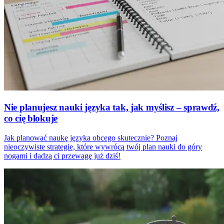
Nie planujesz nauki języka tak, jak myślisz – sprawdź,
co cię blokuje
Jak planować naukę języka obcego skutecznie? Poznaj
nieoczywiste strategie, które wywrócą twój plan nauki do góry
nogami i dadzą ci przewagę już dziś!