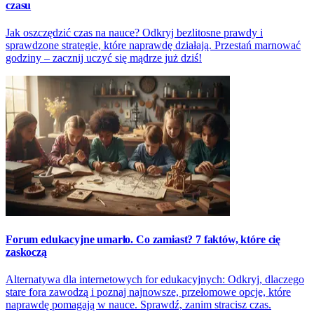
czasu
Jak oszczędzić czas na nauce? Odkryj bezlitosne prawdy i
sprawdzone strategie, które naprawdę działają. Przestań marnować
godziny – zacznij uczyć się mądrze już dziś!
Forum edukacyjne umarło. Co zamiast? 7 faktów, które cię
zaskoczą
Alternatywa dla internetowych for edukacyjnych: Odkryj, dlaczego
stare fora zawodzą i poznaj najnowsze, przełomowe opcje, które
naprawdę pomagają w nauce. Sprawdź, zanim stracisz czas.