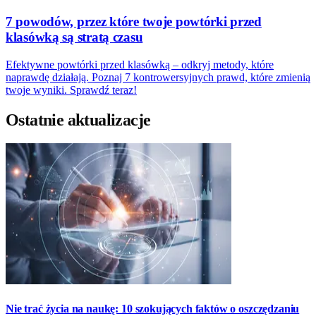
7 powodów, przez które twoje powtórki przed
klasówką są stratą czasu
Efektywne powtórki przed klasówką – odkryj metody, które
naprawdę działają. Poznaj 7 kontrowersyjnych prawd, które zmienią
twoje wyniki. Sprawdź teraz!
Ostatnie aktualizacje
Nie trać życia na naukę: 10 szokujących faktów o oszczędzaniu