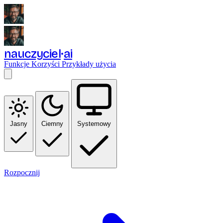
nauczyciel
ai
Funkcje
Korzyści
Przykłady użycia
Jasny
Ciemny
Systemowy
Rozpocznij