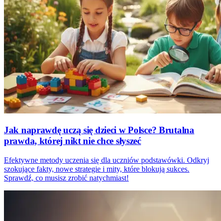
Jak naprawdę uczą się dzieci w Polsce? Brutalna
prawda, której nikt nie chce słyszeć
Efektywne metody uczenia się dla uczniów podstawówki. Odkryj
szokujące fakty, nowe strategie i mity, które blokują sukces.
Sprawdź, co musisz zrobić natychmiast!