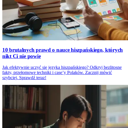
10 brutalnych prawd o nauce hiszpańskiego, których
nikt Ci nie powie
Jak efektywnie uczyć się języka hiszpańskiego? Odkryj bezlitosne
fakty, przełomowe techniki i case’y Polaków. Zacznij mówić
szybciej. Sprawdź teraz!