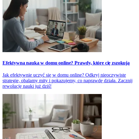
Efektywna nauka w domu online? Prawdy, które cię zszokują
Jak efektywnie uczyć się w domu online? Odkryj nieoczywiste
strategie, obalamy mity i pokazujemy, co naprawdę działa. Zacznij
rewolucję nauki już dziś!