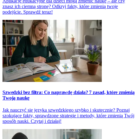
Aplikacje edukacyjne dla dzieci mogą zmienić naukę – ale czy
znasz ich ciemną stronę? Odkryj fakty, które zmienią twoje
podejście. Sprawdź teraz!
Szwedzki bez filtra: Co naprawdę działa? 7 zasad, które zmienią
Twoją naukę
Jak nauczyć się języka szwedzkiego szybko i skutecznie? Poznaj
szokujące fakty, sprawdzone strategie i metody, które zmienią Twój
sposób nauki. Czytaj i działaj!