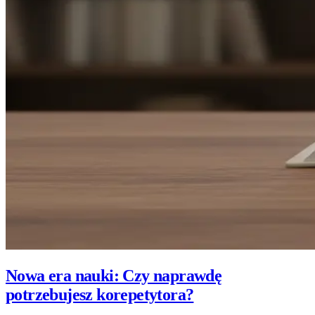
Nowa era nauki: Czy naprawdę
potrzebujesz korepetytora?