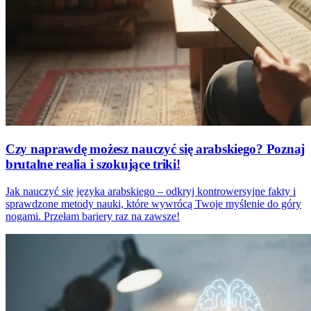
Czy naprawdę możesz nauczyć się arabskiego? Poznaj
brutalne realia i szokujące triki!
Jak nauczyć się języka arabskiego – odkryj kontrowersyjne fakty i
sprawdzone metody nauki, które wywrócą Twoje myślenie do góry
nogami. Przełam bariery raz na zawsze!