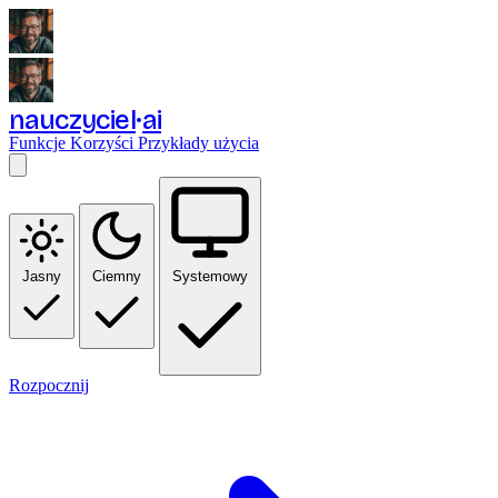
nauczyciel
ai
Funkcje
Korzyści
Przykłady użycia
Jasny
Ciemny
Systemowy
Rozpocznij