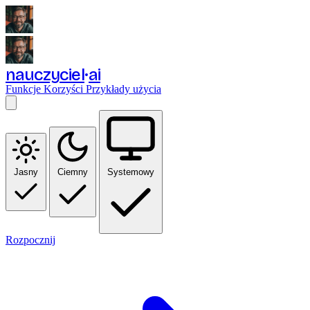
nauczyciel
ai
Funkcje
Korzyści
Przykłady użycia
Jasny
Ciemny
Systemowy
Rozpocznij