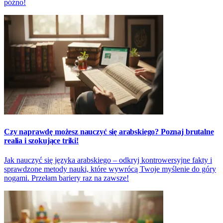
późno!
Czy naprawdę możesz nauczyć się arabskiego? Poznaj brutalne
realia i szokujące triki!
Jak nauczyć się języka arabskiego – odkryj kontrowersyjne fakty i
sprawdzone metody nauki, które wywrócą Twoje myślenie do góry
nogami. Przełam bariery raz na zawsze!