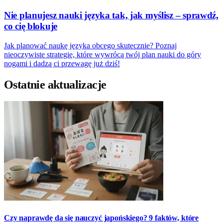
Nie planujesz nauki języka tak, jak myślisz – sprawdź,
co cię blokuje
Jak planować naukę języka obcego skutecznie? Poznaj
nieoczywiste strategie, które wywrócą twój plan nauki do góry
nogami i dadzą ci przewagę już dziś!
Ostatnie aktualizacje
Czy naprawdę da się nauczyć japońskiego? 9 faktów, które