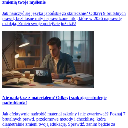
zmienią twoje myślenie
Jak nauczyć się języka japońskiego skutecznie? Odkryj 9 brutalnych
prawd, bezlitosne mity i sprawdzone triki, które w 2026 naprawdę
działają. Zmień swoje podejście już dziś!
Nie nadążasz z materiałem? Odkryj szokujące strategie
nadrabiania!
Jak efektywnie nadrobić materiał szkolny i nie zwariować? Poznaj 7
brutalnych prawd, przełomowe metody i checklistę, która
diametralnie zmieni twoją edukację. Sprawdź, zanim będzie za