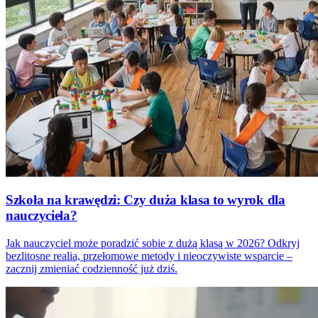
Szkoła na krawędzi: Czy duża klasa to wyrok dla
nauczyciela?
Jak nauczyciel może poradzić sobie z dużą klasą w 2026? Odkryj
bezlitosne realia, przełomowe metody i nieoczywiste wsparcie –
zacznij zmieniać codzienność już dziś.