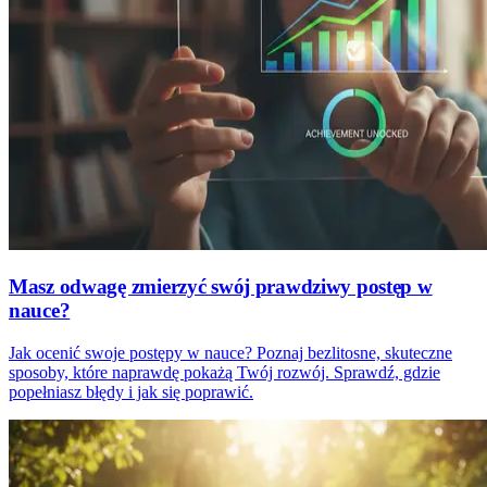
Masz odwagę zmierzyć swój prawdziwy postęp w
nauce?
Jak ocenić swoje postępy w nauce? Poznaj bezlitosne, skuteczne
sposoby, które naprawdę pokażą Twój rozwój. Sprawdź, gdzie
popełniasz błędy i jak się poprawić.