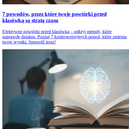
7 powodów, przez które twoje powtórki przed
klasówką są stratą czasu
Efektywne powtórki przed klasówką – odkryj metody, które
naprawdę działają. Poznaj 7 kontrowersyjnych prawd, które zmienią
twoje wyniki. Sprawdź teraz!