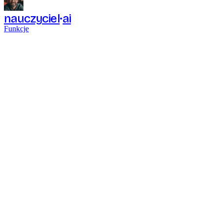
nauczyciel
ai
Funkcje