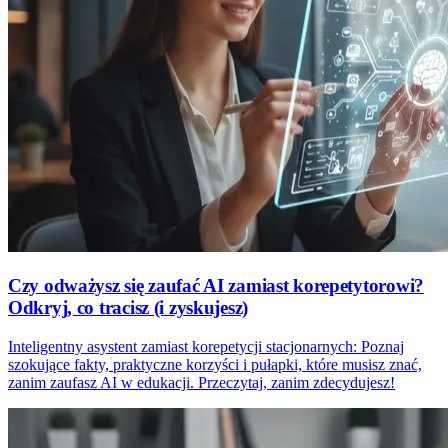
Czy odważysz się zaufać AI zamiast korepetytorowi?
Odkryj, co tracisz (i zyskujesz)
Inteligentny asystent zamiast korepetycji stacjonarnych: Poznaj
szokujące fakty, praktyczne korzyści i pułapki, które musisz znać,
zanim zaufasz AI w edukacji. Przeczytaj, zanim zdecydujesz!