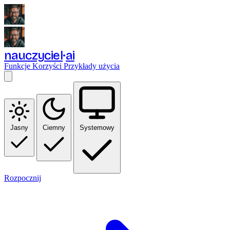
nauczyciel
ai
Funkcje
Korzyści
Przykłady użycia
Jasny
Ciemny
Systemowy
Rozpocznij