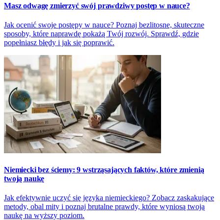
Masz odwagę zmierzyć swój prawdziwy postęp w nauce?
Jak ocenić swoje postępy w nauce? Poznaj bezlitosne, skuteczne
sposoby, które naprawdę pokażą Twój rozwój. Sprawdź, gdzie
popełniasz błędy i jak się poprawić.
Niemiecki bez ściemy: 9 wstrząsających faktów, które zmienią
twoją naukę
Jak efektywnie uczyć się języka niemieckiego? Zobacz zaskakujące
metody, obal mity i poznaj brutalne prawdy, które wyniosą twoją
naukę na wyższy poziom.