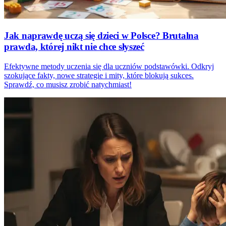
Jak naprawdę uczą się dzieci w Polsce? Brutalna
prawda, której nikt nie chce słyszeć
Efektywne metody uczenia się dla uczniów podstawówki. Odkryj
szokujące fakty, nowe strategie i mity, które blokują sukces.
Sprawdź, co musisz zrobić natychmiast!