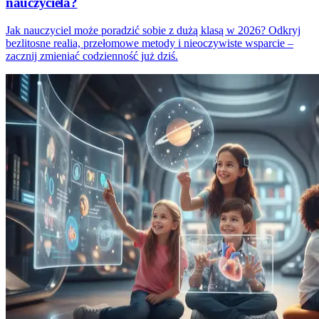
nauczyciela?
Jak nauczyciel może poradzić sobie z dużą klasą w 2026? Odkryj
bezlitosne realia, przełomowe metody i nieoczywiste wsparcie –
zacznij zmieniać codzienność już dziś.