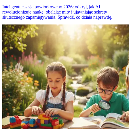
Inteligentne sesje powtórkowe w 2026: odkryj, jak AI
rewolucjonizuje naukę, obalając mity i ujawniając sekrety
skutecznego zapamiętywania. Sprawdź, co działa naprawdę.