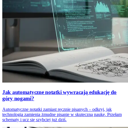
Jak automatyczne notatki wywracają edukację do
góry nogami?
Automatyczne notatki zamiast ręcznie pisanych – odkryj, jak
technologia zamienia żmudne pisanie w skuteczną naukę. Przełam
schematy i ucz się szybciej już dziś.