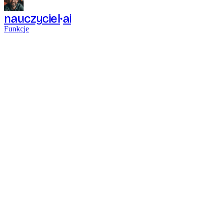
nauczyciel
ai
Funkcje