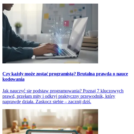
Czy każdy może zostać programistą? Brutalna prawda o nauce
kodowania
Jak nauczyć się podstaw programowania? Poznaj 7 kluczowych
prawd, przełam mity i odkryj praktyczny przewodnik, który
naprawdę działa. Zaskocz siebie – zacznij dziś.