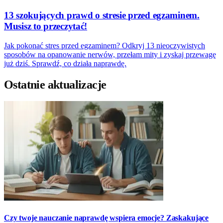
13 szokujących prawd o stresie przed egzaminem.
Musisz to przeczytać!
Jak pokonać stres przed egzaminem? Odkryj 13 nieoczywistych
sposobów na opanowanie nerwów, przełam mity i zyskaj przewagę
już dziś. Sprawdź, co działa naprawdę.
Ostatnie aktualizacje
Czy twoje nauczanie naprawdę wspiera emocje? Zaskakujące