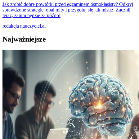
Jak zrobić dobre powtórki przed egzaminem ósmoklasisty? Odkryj
sprawdzone strategie, obal mity i przygotuj się jak mistrz. Zacznij
teraz, zanim będzie za późno!
redakcja
nauczyciel.ai
Najważniejsze