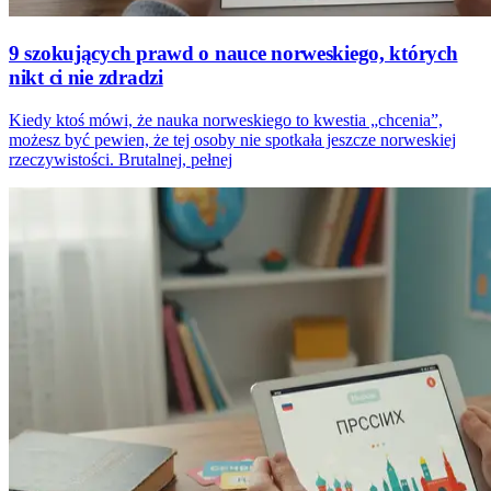
9 szokujących prawd o nauce norweskiego, których
nikt ci nie zdradzi
Kiedy ktoś mówi, że nauka norweskiego to kwestia „chcenia”,
możesz być pewien, że tej osoby nie spotkała jeszcze norweskiej
rzeczywistości. Brutalnej, pełnej