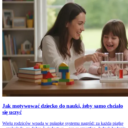
Jak motywować dziecko do nauki, żeby samo chciało
się uczyć
Wielu rodziców wpada w pułapkę systemu nagród: za każdą piątkę