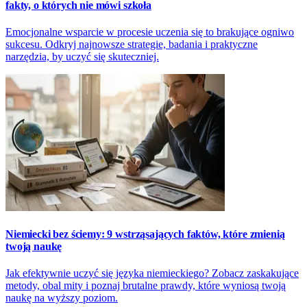
fakty, o których nie mówi szkoła
Emocjonalne wsparcie w procesie uczenia się to brakujące ogniwo
sukcesu. Odkryj najnowsze strategie, badania i praktyczne
narzędzia, by uczyć się skuteczniej.
Niemiecki bez ściemy: 9 wstrząsających faktów, które zmienią
twoją naukę
Jak efektywnie uczyć się języka niemieckiego? Zobacz zaskakujące
metody, obal mity i poznaj brutalne prawdy, które wyniosą twoją
naukę na wyższy poziom.