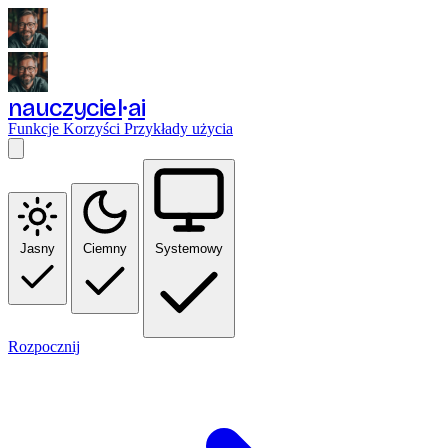
nauczyciel
ai
Funkcje
Korzyści
Przykłady użycia
Jasny
Ciemny
Systemowy
Rozpocznij