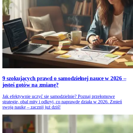
9 szokujących prawd o samodzielnej nauce w 2026 –
jesteś gotów na zmianę?
Jak efektywnie uczyć się samodzielnie? Poznaj przełomowe
strategie, obal mity i odkryj, co naprawdę działa w 2026. Zmień
swoją naukę – zacznij już dziś!