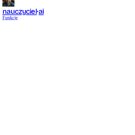
nauczyciel
ai
Funkcje