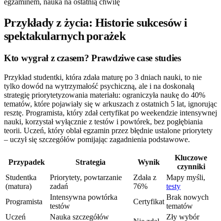
Przykłady z życia: Historie sukcesów i
spektakularnych porażek
Kto wygrał z czasem? Prawdziwe case studies
Przykład studentki, która zdała maturę po 3 dniach nauki, to nie
tylko dowód na wytrzymałość psychiczną, ale i na doskonałą
strategię priorytetyzowania materiału: ograniczyła naukę do 40%
tematów, które pojawiały się w arkuszach z ostatnich 5 lat, ignorując
resztę. Programista, który zdał certyfikat po weekendzie intensywnej
nauki, korzystał wyłącznie z testów i powtórek, bez pogłębiania
teorii. Uczeń, który oblał egzamin przez błędnie ustalone priorytety
– uczył się szczegółów pomijając zagadnienia podstawowe.
Kluczowe
Przypadek
Strategia
Wynik
czynniki
Studentka
Priorytety, powtarzanie
Zdała z
Mapy myśli,
(matura)
zadań
76%
testy
Intensywna powtórka
Brak nowych
Programista
Certyfikat
testów
tematów
Uczeń
Nauka szczegółów
Zły wybór