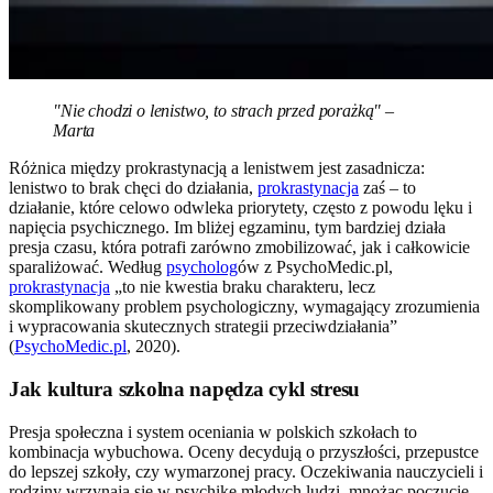
"Nie chodzi o lenistwo, to strach przed porażką" –
Marta
Różnica między prokrastynacją a lenistwem jest zasadnicza:
lenistwo to brak chęci do działania,
prokrastynacja
zaś – to
działanie, które celowo odwleka priorytety, często z powodu lęku i
napięcia psychicznego. Im bliżej egzaminu, tym bardziej działa
presja czasu, która potrafi zarówno zmobilizować, jak i całkowicie
sparaliżować. Według
psycholog
ów z PsychoMedic.pl,
prokrastynacja
„to nie kwestia braku charakteru, lecz
skomplikowany problem psychologiczny, wymagający zrozumienia
i wypracowania skutecznych strategii przeciwdziałania”
(
PsychoMedic.pl
, 2020).
Jak kultura szkolna napędza cykl stresu
Presja społeczna i system oceniania w polskich szkołach to
kombinacja wybuchowa. Oceny decydują o przyszłości, przepustce
do lepszej szkoły, czy wymarzonej pracy. Oczekiwania nauczycieli i
rodziny wrzynają się w psychikę młodych ludzi, mnożąc poczucie