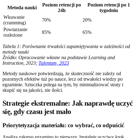
Poziom retencji po
Poziom retencji po 1
Metoda nauki
24h
tygodniu
Wkuwanie
70%
20%
(cramming)
Powtarzanie
85%
65%
rozłożone
Tabela 1: Porównanie trwałości zapamiętywania w zależności od
metody nauki
Źródło: Opracowanie własne na podstawie Learning and
Instruction, 2023;
Talentum, 2023
Metody naukowe potwierdzają, że skuteczność nie zależy od
pozornych efektów tuż po nauce, lecz od trwałości wiedzy po
egzaminie. Sztuczka polega na tym, by minimalizować straty i
skupić się na jakości, nie ilości.
Strategie ekstremalne: Jak naprawdę uczyć
się, gdy czasu jest mało
Priorytetyzacja materiału: co wybrać, co odpuścić
Analiza zakresu egzaminu to pierwszy, brutalnie uczciwy krok.