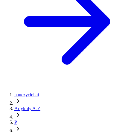
nauczyciel.ai
Artykuły A-Z
P