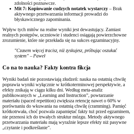
zdolności poznawcze.
Mit 7: Kopiowanie cudzych notatek wystarczy
– Brak
aktywnego przetwarzania informacji prowadzi do
błyskawicznego zapominania.
Wpływ tych mitów na realne wyniki jest dewastujący. Zamiast
realnych postępów, uczniowie i studenci osiągają powierzchowne
zrozumienie, które nie przekłada się na sukces egzaminacyjny.
"Czasem więcej tracisz, niż zyskujesz, próbując oszukać
system" – Paweł
Co na to nauka? Fakty kontra fikcja
Wyniki badań nie pozostawiają złudzeń: nauka na ostatnią chwilę
poprawia wyniki wyłącznie w krótkoterminowej perspektywie, a
efekty znikają w ciągu kilku dni. Według meta-analiz
publikowanych w „Learning and Instruction”, powtarzanie
materiału (spaced repetition) zwiększa retencję nawet o 60% w
porównaniu do wkuwania na ostatnią chwilę (cramming). Pamięć
krótkotrwała, choć pozwala zapamiętać fakty tuż przed egzaminem,
nie przenosi ich do trwałych struktur mózgu. Metody aktywnego
przetwarzania materiału mają wyraźnie lepsze efekty niż pasywne
„czytanie i podkreślanie”.