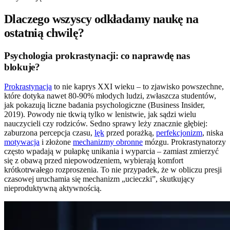
Dlaczego wszyscy odkładamy naukę na
ostatnią chwilę?
Psychologia prokrastynacji: co naprawdę nas
blokuje?
Prokrastynacja
to nie kaprys XXI wieku – to zjawisko powszechne,
które dotyka nawet 80-90% młodych ludzi, zwłaszcza studentów,
jak pokazują liczne badania psychologiczne (Business Insider,
2019). Powody nie tkwią tylko w lenistwie, jak sądzi wielu
nauczycieli czy rodziców. Sedno sprawy leży znacznie głębiej:
zaburzona percepcja czasu,
lęk
przed porażką,
perfekcjonizm
, niska
motywacja
i złożone
mechanizmy obronne
mózgu. Prokrastynatorzy
często wpadają w pułapkę unikania i wyparcia – zamiast zmierzyć
się z obawą przed niepowodzeniem, wybierają komfort
krótkotrwałego rozproszenia. To nie przypadek, że w obliczu presji
czasowej uruchamia się mechanizm „ucieczki”, skutkujący
nieproduktywną aktywnością.