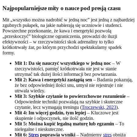
Najpopularniejsze mity o nauce pod presją czasu
Mit „wszystko można nadrobić w jedną noc” jest jedną z najbardziej
zgubnych pułapek, na jakie nabierają się uczniowie i studenci.
Powszechne przekonanie, że kawa i energetyki pozwolą
„przeskoczyć” biologiczne ograniczenia, prowadzi do iluzji
efektywności – w rzeczywistości skok adrenaliny to tylko
krótkotrwały żar, po którym przychodzi spektakularny spadek
formy.
Mit 1: Da się nauczyć wszystkiego w jedną noc
– W
rzeczywistości, pamięć krótkotrwała nie jest w stanie
utrzymać tak dużej ilości informacji bez powtarzania.
Mit 2: Kawa i energetyki zastąpią sen
– Badania pokazują,
że bez odpowiedniej ilości snu, umysł nie rejestruje i nie
utrwala wiedzy.
Mit 3: Szybkie czytanie to powierzchowne rozumienie
–
Odpowiednie techniki pozwalają na szybkie i skuteczne
czytanie, lecz wymagają treningu (
Troczewski, 2023
).
Mit 4: Im więcej godzin, tym lepiej
– Kluczowe jest
skupienie i odpoczynek, nie ilość godzin.
Mit 5: Można kupić legalną maturę lub egzamin
– To
nielegalne i nieskuteczne.
Mit 6:
Stres
poprawia wyniki
– Nadmierny
stres
obniża