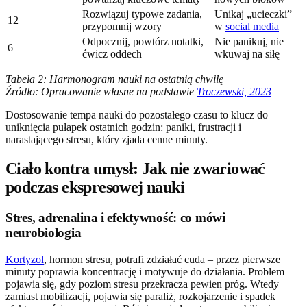
Rozwiązuj typowe zadania,
Unikaj „ucieczki”
12
przypomnij wzory
w
social media
Odpocznij, powtórz notatki,
Nie panikuj, nie
6
ćwicz oddech
wkuwaj na siłę
Tabela 2: Harmonogram nauki na ostatnią chwilę
Źródło: Opracowanie własne na podstawie
Troczewski, 2023
Dostosowanie tempa nauki do pozostałego czasu to klucz do
uniknięcia pułapek ostatnich godzin: paniki, frustracji i
narastającego stresu, który zjada cenne minuty.
Ciało kontra umysł: Jak nie zwariować
podczas ekspresowej nauki
Stres, adrenalina i efektywność: co mówi
neurobiologia
Kortyzol
, hormon stresu, potrafi zdziałać cuda – przez pierwsze
minuty poprawia koncentrację i motywuje do działania. Problem
pojawia się, gdy poziom stresu przekracza pewien próg. Wtedy
zamiast mobilizacji, pojawia się paraliż, rozkojarzenie i spadek