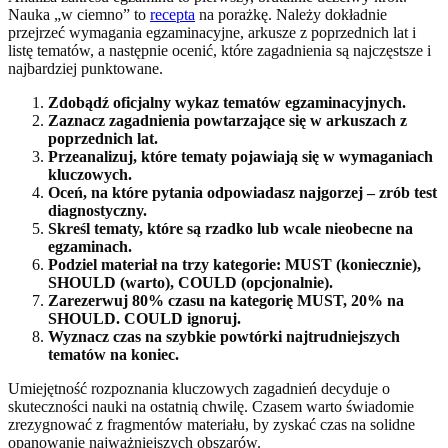
Nauka „w ciemno” to
recepta
na porażkę. Należy dokładnie
przejrzeć wymagania egzaminacyjne, arkusze z poprzednich lat i
listę tematów, a następnie ocenić, które zagadnienia są najczęstsze i
najbardziej punktowane.
Zdobądź oficjalny wykaz tematów egzaminacyjnych.
Zaznacz zagadnienia powtarzające się w arkuszach z
poprzednich lat.
Przeanalizuj, które tematy pojawiają się w wymaganiach
kluczowych.
Oceń, na które pytania odpowiadasz najgorzej – zrób test
diagnostyczny.
Skreśl tematy, które są rzadko lub wcale nieobecne na
egzaminach.
Podziel materiał na trzy kategorie: MUST (koniecznie),
SHOULD (warto), COULD (opcjonalnie).
Zarezerwuj 80% czasu na kategorię MUST, 20% na
SHOULD. COULD ignoruj.
Wyznacz czas na szybkie powtórki najtrudniejszych
tematów na koniec.
Umiejętność rozpoznania kluczowych zagadnień decyduje o
skuteczności nauki na ostatnią chwilę. Czasem warto świadomie
zrezygnować z fragmentów materiału, by zyskać czas na solidne
opanowanie najważniejszych obszarów.