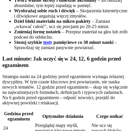
Twórz własne skróty i śmieszne akronimy
– Im bardziej
absurdalne, tym lepiej zapadają w pamięć.
Wyobrażaj sobie ruch i dźwięk
– Skojarzenia kinestetyczne
i dźwiękowe angażują więcej zmysłów.
Dziel bloki materiału na mikro-pakiety
– Zamiast
„wkuwać całość”, ucz się porcjami po 20-25 minut.
Zmieniaj formę notatek
– Przepisz materiał na głos lub zrób
podcast do odsłuchu.
Stosuj szybkie
testy
pamięciowe co 30 minut nauki
–
Sprawdzaj się zamiast pasywnie powtarzać.
Last minute: Jak uczyć się w 24, 12, 6 godzin przed
egzaminem
Strategia nauki na 24 godziny przed egzaminem wymaga żelaznej
dyscypliny. W tym czasie kluczowe jest powtarzanie, nie nauka
nowych tematów. 12 godzin przed egzaminem – skup się wyłącznie
na najważniejszych formułach, definicjach i typowych zadaniach.
Na 6 godzin przed egzaminem – odpuść nowości, przejdź do
aktywnej powtórki i relaksacji.
Godzina przed
Optymalne działania
Czego unikać
egzaminem
Przeglądaj mapy myśli,
Nie ucz się
24
powtarzaj kluczowe tematy
nowych bloków