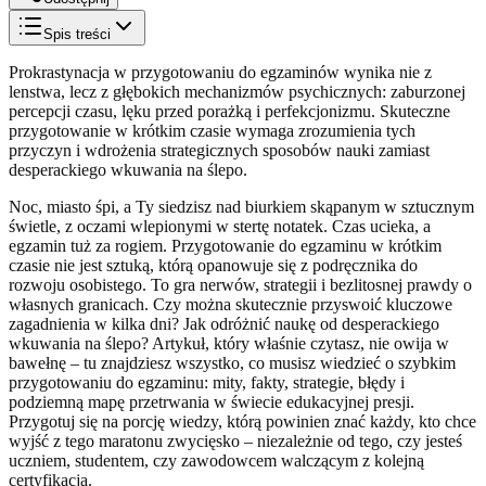
Spis treści
Prokrastynacja w przygotowaniu do egzaminów wynika nie z
lenstwa, lecz z głębokich mechanizmów psychicznych: zaburzonej
percepcji czasu, lęku przed porażką i perfekcjonizmu. Skuteczne
przygotowanie w krótkim czasie wymaga zrozumienia tych
przyczyn i wdrożenia strategicznych sposobów nauki zamiast
desperackiego wkuwania na ślepo.
Noc, miasto śpi, a Ty siedzisz nad biurkiem skąpanym w sztucznym
świetle, z oczami wlepionymi w stertę notatek. Czas ucieka, a
egzamin tuż za rogiem. Przygotowanie do egzaminu w krótkim
czasie nie jest sztuką, którą opanowuje się z podręcznika do
rozwoju osobistego. To gra nerwów, strategii i bezlitosnej prawdy o
własnych granicach. Czy można skutecznie przyswoić kluczowe
zagadnienia w kilka dni? Jak odróżnić naukę od desperackiego
wkuwania na ślepo? Artykuł, który właśnie czytasz, nie owija w
bawełnę – tu znajdziesz wszystko, co musisz wiedzieć o szybkim
przygotowaniu do egzaminu: mity, fakty, strategie, błędy i
podziemną mapę przetrwania w świecie edukacyjnej presji.
Przygotuj się na porcję wiedzy, którą powinien znać każdy, kto chce
wyjść z tego maratonu zwycięsko – niezależnie od tego, czy jesteś
uczniem, studentem, czy zawodowcem walczącym z kolejną
certyfikacją.