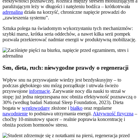
efektywności poznawczej. Różnica między stresem mobilizującym a
paraliżującym leży w długości i natężeniu bodźca – krótkotrwała
adrenalina
działa na korzyść, chroniczne napięcie prowadzi do
„zawieszenia systemu”.
Sztuka polega na świadomym wykorzystaniu tych mechanizmów:
szybki marsz, krótka seria oddechów, a nawet kilka serii pompek
pozwala przekierować nadmiar energii w produktywną mobilizację.
Sen, dieta, ruch: niewygodne prawdy o regeneracji
Wpływ snu na przyswajanie wiedzy jest bezdyskusyjny – to
podczas głębokiego snu mózg porządkuje i utrwala świeżo
przyswojone
informacje
. Zarywanie nocy dla nauki to strzał w
stopę: już jedna nieprzespana noc obniża efektywność poznawczą o
30% (według badań National Sleep Foundation, 2023). Dieta
bogata w
węglowodany
złożone i
białko
oraz regularne
nawodnienie
to podstawa utrzymania energii.
Aktywność fizyczna
–
choćby 10-minutowy spacer – realnie poprawia koncentrację i
obniża poziom hormonów stresu.