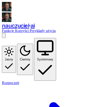
nauczyciel
ai
Funkcje
Korzyści
Przykłady użycia
Jasny
Ciemny
Systemowy
Rozpocznij