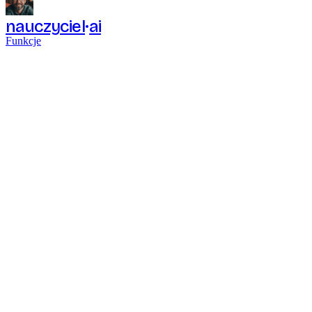
nauczyciel
ai
Funkcje