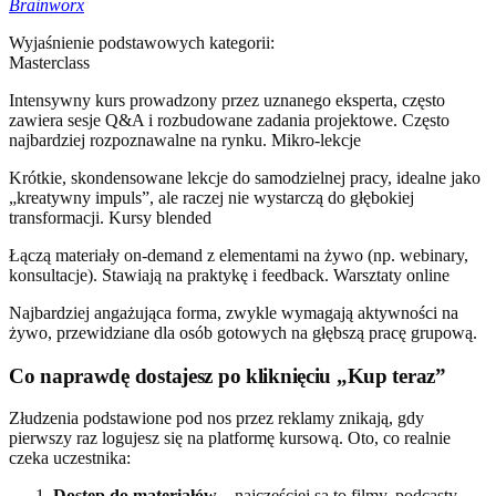
Brainworx
Wyjaśnienie podstawowych kategorii:
Masterclass
Intensywny kurs prowadzony przez uznanego eksperta, często
zawiera sesje Q&A i rozbudowane zadania projektowe. Często
najbardziej rozpoznawalne na rynku. Mikro-lekcje
Krótkie, skondensowane lekcje do samodzielnej pracy, idealne jako
„kreatywny impuls”, ale raczej nie wystarczą do głębokiej
transformacji. Kursy blended
Łączą materiały on-demand z elementami na żywo (np. webinary,
konsultacje). Stawiają na praktykę i feedback. Warsztaty online
Najbardziej angażująca forma, zwykle wymagają aktywności na
żywo, przewidziane dla osób gotowych na głębszą pracę grupową.
Co naprawdę dostajesz po kliknięciu „Kup teraz”
Złudzenia podstawione pod nos przez reklamy znikają, gdy
pierwszy raz logujesz się na platformę kursową. Oto, co realnie
czeka uczestnika:
Dostęp do materiałów
– najczęściej są to filmy, podcasty,