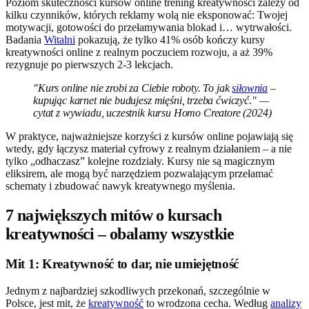
Poziom skuteczności kursów online trening kreatywności zależy od
kilku czynników, których reklamy wolą nie eksponować: Twojej
motywacji, gotowości do przełamywania blokad i… wytrwałości.
Badania
Witalni
pokazują, że tylko 41% osób kończy kursy
kreatywności online z realnym poczuciem rozwoju, a aż 39%
rezygnuje po pierwszych 2-3 lekcjach.
"Kurs online nie zrobi za Ciebie roboty. To jak
siłownia
–
kupując karnet nie budujesz mięśni, trzeba ćwiczyć." —
cytat z wywiadu, uczestnik kursu Homo Creatore (2024)
W praktyce, najważniejsze korzyści z kursów online pojawiają się
wtedy, gdy łączysz materiał cyfrowy z realnym działaniem – a nie
tylko „odhaczasz” kolejne rozdziały. Kursy nie są magicznym
eliksirem, ale mogą być narzędziem pozwalającym przełamać
schematy i zbudować nawyk kreatywnego myślenia.
7 największych mitów o kursach
kreatywności – obalamy wszystkie
Mit 1: Kreatywność to dar, nie umiejętność
Jednym z najbardziej szkodliwych przekonań, szczególnie w
Polsce, jest mit, że
kreatywność
to wrodzona cecha. Według
analizy