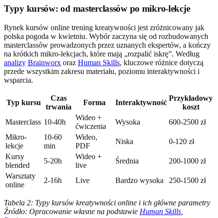
Typy kursów: od masterclassów po mikro-lekcje
Rynek kursów online trening kreatywności jest zróżnicowany jak
polska pogoda w kwietniu. Wybór zaczyna się od rozbudowanych
masterclassów prowadzonych przez uznanych ekspertów, a kończy
na krótkich mikro-lekcjach, które mają „rozpalić iskrę”. Według
analizy
Brainworx
oraz
Human Skills
, kluczowe różnice dotyczą
przede wszystkim zakresu materiału, poziomu interaktywności i
wsparcia.
Czas
Przykładowy
Typ kursu
Forma
Interaktywność
trwania
koszt
Wideo +
Masterclass
10-40h
Wysoka
600-2500 zł
ćwiczenia
Mikro-
10-60
Wideo,
Niska
0-120 zł
lekcje
min
PDF
Kursy
Wideo +
5-20h
Średnia
200-1000 zł
blended
live
Warsztaty
2-16h
Live
Bardzo wysoka
250-1500 zł
online
Tabela 2: Typy kursów kreatywności online i ich główne parametry
Źródło: Opracowanie własne na podstawie
Human Skills
,