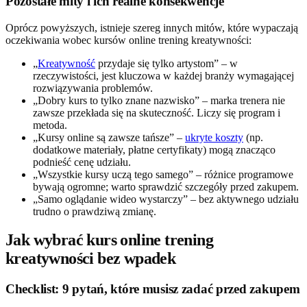
Pozostałe mity i ich realne konsekwencje
Oprócz powyższych, istnieje szereg innych mitów, które wypaczają
oczekiwania wobec kursów online trening kreatywności:
„
Kreatywność
przydaje się tylko artystom” – w
rzeczywistości, jest kluczowa w każdej branży wymagającej
rozwiązywania problemów.
„Dobry kurs to tylko znane nazwisko” – marka trenera nie
zawsze przekłada się na skuteczność. Liczy się program i
metoda.
„Kursy online są zawsze tańsze” –
ukryte koszty
(np.
dodatkowe materiały, płatne certyfikaty) mogą znacząco
podnieść cenę udziału.
„Wszystkie kursy uczą tego samego” – różnice programowe
bywają ogromne; warto sprawdzić szczegóły przed zakupem.
„Samo oglądanie wideo wystarczy” – bez aktywnego udziału
trudno o prawdziwą zmianę.
Jak wybrać kurs online trening
kreatywności bez wpadek
Checklist: 9 pytań, które musisz zadać przed zakupem