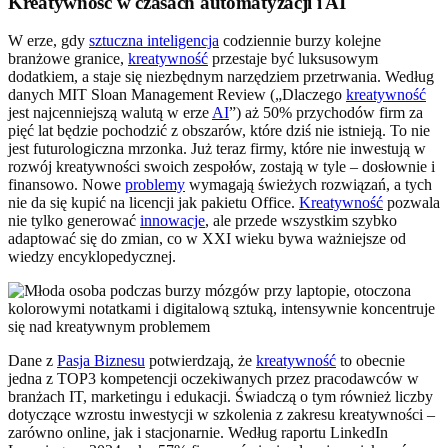
Kreatywność w czasach automatyzacji i AI
W erze, gdy
sztuczna inteligencja
codziennie burzy kolejne
branżowe granice,
kreatywność
przestaje być luksusowym
dodatkiem, a staje się niezbędnym narzędziem przetrwania. Według
danych MIT Sloan Management Review („Dlaczego
kreatywność
jest najcenniejszą walutą w erze
AI
”) aż 50% przychodów firm za
pięć lat będzie pochodzić z obszarów, które dziś nie istnieją. To nie
jest futurologiczna mrzonka. Już teraz firmy, które nie inwestują w
rozwój kreatywności swoich zespołów, zostają w tyle – dosłownie i
finansowo. Nowe
problemy
wymagają świeżych rozwiązań, a tych
nie da się kupić na licencji jak pakietu Office.
Kreatywność
pozwala
nie tylko generować
innowacje
, ale przede wszystkim szybko
adaptować się do zmian, co w XXI wieku bywa ważniejsze od
wiedzy encyklopedycznej.
Dane z
Pasja Biznesu
potwierdzają, że
kreatywność
to obecnie
jedna z TOP3 kompetencji oczekiwanych przez pracodawców w
branżach IT, marketingu i edukacji. Świadczą o tym również liczby
dotyczące wzrostu inwestycji w szkolenia z zakresu kreatywności –
zarówno online, jak i stacjonarnie. Według raportu LinkedIn