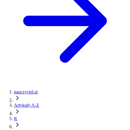
nauczyciel.ai
Artykuły A-Z
K