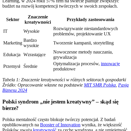
Learning, w 2024 roku 57% firm na świecie planuje zwiększyć
budżet na rozwój kompetencji twórczych w swoich zespołach.
Znaczenie
Sektor
Przykłady zastosowania
kreatywności
Rozwiązywanie niestandardowych
IT
Wysokie
problemów, projektowanie UX
Bardzo
Marketing
Tworzenie kampanii, storytelling
wysokie
Nowoczesne metody nauczania,
Edukacja
Wzrastające
grywalizacja
Optymalizacja procesów,
innowacje
Przemysł
Średnie
produktowe
Tabela 1: Znaczenie kreatywności w różnych sektorach gospodarki
Źródło: Opracowanie własne na podstawie
MIT SMR Polska
,
Pasja
Biznesu 2024
Polski syndrom „nie jestem kreatywny” – skąd się
bierze?
Polska mentalność często blokuje twórczy potencjał. Z badań
opublikowanych na
Booster of Innovation
wynika, że większość
Polaków uważa
kreatywność
za cechę wrodzoną, a nie umiejętność