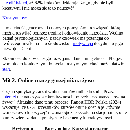
HeadDivided
, aż 62% Polaków deklaruje, że „nigdy nie byli
kreatywni i nie mogą się tego nauczyć”.
Kreatywność
Umiejętność generowania nowych pomysłów i rozwiązań, którą
można rozwijać poprzez trening i odpowiednie narzędzia. Według
badań psychologicznych, każdy człowiek ma potencjał do
twórczego myślenia – to środowisko i
motywacja
decydują o jego
rozwoju. Talent
Skłonność do łatwiejszego rozwijania danej umiejętności. Nie jest
warunkiem koniecznym do bycia kreatywnym, choć może ułatwić
start
.
Mit 2: Online znaczy gorzej niż na żywo
Często spotykany zarzut wobec kursów online brzmi: „Przez
internet
nie nauczysz się kreatywności, potrzebujesz warsztatów na
żywo”. Aktualne dane temu przeczą. Raport HBR Polska (2024)
wskazuje, że 67% uczestników kursów online ocenia je „równie
wartościowo lub wyżej” niż analogiczne szkolenia stacjonarne, o ile
kurs zawiera zadania praktyczne i elementy interaktywności.
Kryterium
Kursy online
Kursy stacjonarne