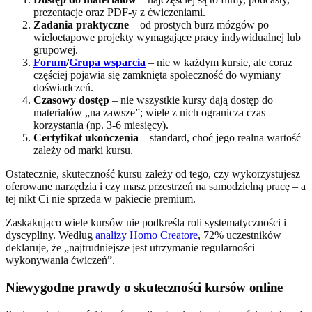
prezentacje oraz PDF-y z ćwiczeniami.
Zadania praktyczne
– od prostych burz mózgów po
wieloetapowe projekty wymagające pracy indywidualnej lub
grupowej.
Forum
/
Grupa wsparcia
– nie w każdym kursie, ale coraz
częściej pojawia się zamknięta społeczność do wymiany
doświadczeń.
Czasowy dostęp
– nie wszystkie kursy dają dostęp do
materiałów „na zawsze”; wiele z nich ogranicza czas
korzystania (np. 3-6 miesięcy).
Certyfikat ukończenia
– standard, choć jego realna wartość
zależy od marki kursu.
Ostatecznie, skuteczność kursu zależy od tego, czy wykorzystujesz
oferowane narzędzia i czy masz przestrzeń na samodzielną pracę – a
tej nikt Ci nie sprzeda w pakiecie premium.
Zaskakująco wiele kursów nie podkreśla roli systematyczności i
dyscypliny. Według
analizy
Homo Creatore
, 72% uczestników
deklaruje, że „najtrudniejsze jest utrzymanie regularności
wykonywania ćwiczeń”.
Niewygodne prawdy o skuteczności kursów online