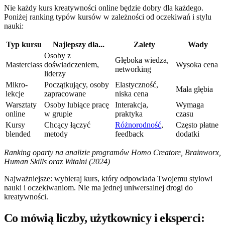
Nie każdy kurs kreatywności online będzie dobry dla każdego.
Poniżej ranking typów kursów w zależności od oczekiwań i stylu
nauki:
Typ kursu
Najlepszy dla...
Zalety
Wady
Osoby z
Głęboka wiedza,
Masterclass
doświadczeniem,
Wysoka cena
networking
liderzy
Mikro-
Początkujący, osoby
Elastyczność,
Mała głębia
lekcje
zapracowane
niska cena
Warsztaty
Osoby lubiące pracę
Interakcja,
Wymaga
online
w grupie
praktyka
czasu
Kursy
Chcący łączyć
Różnorodność
,
Często płatne
blended
metody
feedback
dodatki
Ranking oparty na analizie programów Homo Creatore, Brainworx,
Human Skills oraz Witalni (2024)
Najważniejsze: wybieraj kurs, który odpowiada Twojemu stylowi
nauki i oczekiwaniom. Nie ma jednej uniwersalnej drogi do
kreatywności.
Co mówią liczby, użytkownicy i eksperci: