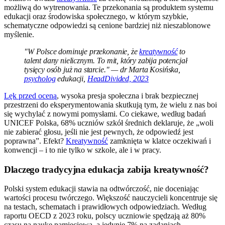
możliwą do wytrenowania. Te przekonania są produktem systemu
edukacji oraz środowiska społecznego, w którym szybkie,
schematyczne odpowiedzi są cenione bardziej niż nieszablonowe
myślenie.
"W Polsce dominuje przekonanie, że
kreatywność
to
talent dany nielicznym. To mit, który zabija potencjał
tysięcy osób już na starcie." — dr Marta Kosińska,
psycholog
edukacji,
HeadDivided, 2023
Lęk przed oceną
, wysoka presja społeczna i brak bezpiecznej
przestrzeni do eksperymentowania skutkują tym, że wielu z nas boi
się wychylać z nowymi pomysłami. Co ciekawe, według badań
UNICEF Polska, 68% uczniów szkół średnich deklaruje, że „woli
nie zabierać głosu, jeśli nie jest pewnych, że odpowiedź jest
poprawna”. Efekt?
Kreatywność
zamknięta w klatce oczekiwań i
konwencji – i to nie tylko w szkole, ale i w pracy.
Dlaczego tradycyjna edukacja zabija kreatywność?
Polski system edukacji stawia na odtwórczość, nie doceniając
wartości procesu twórczego. Większość nauczycieli koncentruje się
na testach, schematach i prawidłowych odpowiedziach. Według
raportu OECD z 2023 roku, polscy uczniowie spędzają aż 80%
czasu na naukę pamięciową, a jedynie 7% na zadaniach