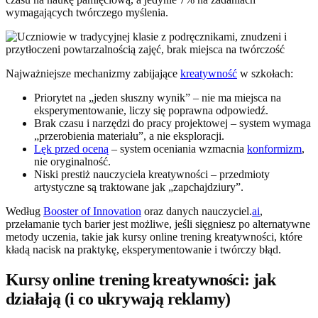
wymagających twórczego myślenia.
Najważniejsze mechanizmy zabijające
kreatywność
w szkołach:
Priorytet na „jeden słuszny wynik” – nie ma miejsca na
eksperymentowanie, liczy się poprawna odpowiedź.
Brak czasu i narzędzi do pracy projektowej – system wymaga
„przerobienia materiału”, a nie eksploracji.
Lęk przed oceną
– system oceniania wzmacnia
konformizm
,
nie oryginalność.
Niski prestiż nauczyciela kreatywności – przedmioty
artystyczne są traktowane jak „zapchajdziury”.
Według
Booster of Innovation
oraz danych nauczyciel.
ai
,
przełamanie tych barier jest możliwe, jeśli sięgniesz po alternatywne
metody uczenia, takie jak kursy online trening kreatywności, które
kładą nacisk na praktykę, eksperymentowanie i twórczy błąd.
Kursy online trening kreatywności: jak
działają (i co ukrywają reklamy)