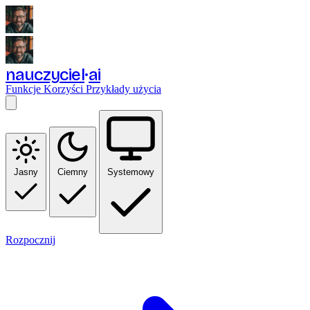
nauczyciel
ai
Funkcje
Korzyści
Przykłady użycia
Jasny
Ciemny
Systemowy
Rozpocznij