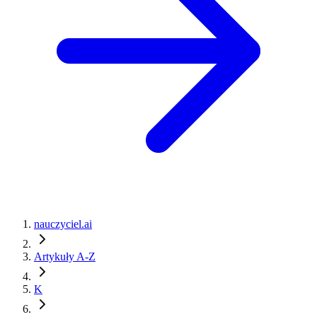
nauczyciel.ai
Artykuły A-Z
K