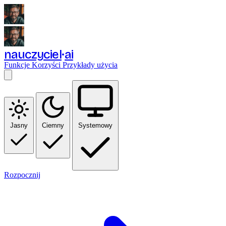
nauczyciel
ai
Funkcje
Korzyści
Przykłady użycia
Jasny
Ciemny
Systemowy
Rozpocznij