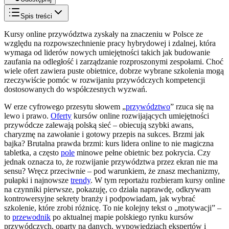
Spis treści
Kursy online przywództwa zyskały na znaczeniu w Polsce ze
względu na rozpowszechnienie pracy hybrydowej i zdalnej, która
wymaga od liderów nowych umiejętności takich jak budowanie
zaufania na odległość i zarządzanie rozproszonymi zespołami. Choć
wiele ofert zawiera puste obietnice, dobrze wybrane szkolenia mogą
rzeczywiście pomóc w rozwijaniu przywódczych kompetencji
dostosowanych do współczesnych wyzwań.
W erze cyfrowego przesytu słowem „
przywództwo
” rzuca się na
lewo i prawo.
Oferty
kursów online rozwijających umiejętności
przywódcze zalewają polską sieć – obiecują szybki awans,
charyzmę na zawołanie i gotowy przepis na sukces. Brzmi jak
bajka? Brutalna prawda brzmi: kurs lidera online to nie magiczna
tabletka, a często
pole
minowe pełne obietnic bez pokrycia. Czy
jednak oznacza to, że rozwijanie przywództwa przez ekran nie ma
sensu? Wręcz przeciwnie – pod warunkiem, że znasz mechanizmy,
pułapki i najnowsze
trendy
. W tym reportażu rozbieram kursy online
na czynniki pierwsze, pokazuję, co działa naprawdę, odkrywam
kontrowersyjne sekrety branży i podpowiadam, jak wybrać
szkolenie, które zrobi różnicę. To nie kolejny tekst o „motywacji” –
to
przewodnik
po aktualnej mapie polskiego rynku kursów
przywódczych, oparty na danych, wypowiedziach ekspertów i