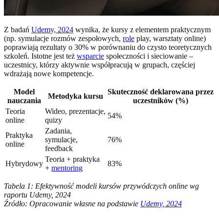
Z badań
Udemy, 2024
wynika, że kursy z elementem praktycznym
(np. symulacje rozmów zespołowych,
role
play, warsztaty online)
poprawiają rezultaty o 30% w porównaniu do czysto teoretycznych
szkoleń. Istotne jest też
wsparcie
społeczności i sieciowanie –
uczestnicy, którzy aktywnie współpracują w grupach, częściej
wdrażają nowe kompetencje.
Model
Skuteczność deklarowana przez
Metodyka kursu
nauczania
uczestników (%)
Teoria
Wideo, prezentacje,
54%
online
quizy
Zadania,
Praktyka
symulacje,
76%
online
feedback
Teoria + praktyka
Hybrydowy
83%
+
mentoring
Tabela 1: Efektywność modeli kursów przywódczych online wg
raportu Udemy, 2024
Źródło: Opracowanie własne na podstawie
Udemy, 2024