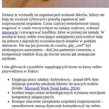
Zmiany te wymusiły na organizacjach szukanie liderów, którzy nie
boją się wyzwań cyfrowych i potrafią zapanować nad
rozproszonymi zespołami. Coraz częściej menedżerowie muszą
reagować w czasie rzeczywistym na zmiany rynkowe, wdrażać
innowacje
i rozwiązywać konflikty, które wcześniej nie istniały. W
rezultacie kursy online rozwijające umiejętności przywódcze stały
się jednym z najczęściej wyszukiwanych tematów w polskim
internecie. Nie ma już powrotu do czasów, gdy „szef” był
niedostępnym autorytetem – dziś jest partnerem i trenerem, a
kompetencje miękkie liczą się równie mocno jak strategiczne
myślenie.
Lista głównych czynników napędzających boom na kursy online
przywództwa w Polsce:
Eksplozja pracy zdalnej i hybrydowej – ponad 60% firm
deklaruje potrzebę szkolenia liderów do nowych realiów
(źródło:
Microsoft Work Trend Index, 2024
).
Szybkie tempo zmian technologicznych wymusza rozwijanie
kompetencji adaptacyjnych.
Rosnące znaczenie zarządzania zespołami rozproszonymi –
menedżerowie muszą skutecznie komunikować się online.