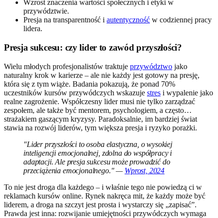
Wzrost znaczenia wartości społecznych i etyki w
przywództwie.
Presja na transparentność i
autentyczność
w codziennej pracy
lidera.
Presja sukcesu: czy lider to zawód przyszłości?
Wielu młodych profesjonalistów traktuje
przywództwo
jako
naturalny krok w karierze – ale nie każdy jest gotowy na presję,
która się z tym wiąże. Badania pokazują, że ponad 70%
uczestników kursów przywódczych wskazuje
stres
i wypalenie jako
realne zagrożenie. Współczesny lider musi nie tylko zarządzać
zespołem, ale także być mentorem, psychologiem, a często…
strażakiem gaszącym kryzysy. Paradoksalnie, im bardziej świat
stawia na rozwój liderów, tym większa presja i ryzyko porażki.
"Lider przyszłości to osoba elastyczna, o wysokiej
inteligencji emocjonalnej, zdolna do współpracy i
adaptacji. Ale presja sukcesu może prowadzić do
przeciążenia emocjonalnego." —
Wprost, 2024
To nie jest droga dla każdego – i właśnie tego nie powiedzą ci w
reklamach kursów online. Rynek nakręca mit, że każdy może być
liderem, a droga na szczyt jest prosta i wystarczy się „zapisać”.
Prawda jest inna: rozwijanie umiejętności przywódczych wymaga