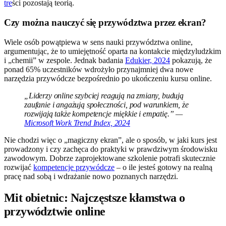
tre
ści pozostają teorią.
Czy można nauczyć się przywództwa przez ekran?
Wiele osób powątpiewa w sens nauki przywództwa online,
argumentując, że to umiejętność oparta na kontakcie międzyludzkim
i „chemii” w zespole. Jednak badania
Edukier, 2024
pokazują, że
ponad 65% uczestników wdrożyło przynajmniej dwa nowe
narzędzia przywódcze bezpośrednio po ukończeniu kursu online.
„Liderzy online szybciej reagują na zmiany, budują
zaufanie i angażują społeczności, pod warunkiem, że
rozwijają także kompetencje miękkie i empatię.” —
Microsoft Work Trend Index, 2024
Nie chodzi więc o „magiczny ekran”, ale o sposób, w jaki kurs jest
prowadzony i czy zachęca do praktyki w prawdziwym środowisku
zawodowym. Dobrze zaprojektowane szkolenie potrafi skutecznie
rozwijać
kompetencje przywódcze
– o ile jesteś gotowy na realną
pracę nad sobą i wdrażanie nowo poznanych narzędzi.
Mit obietnic: Najczęstsze kłamstwa o
przywództwie online