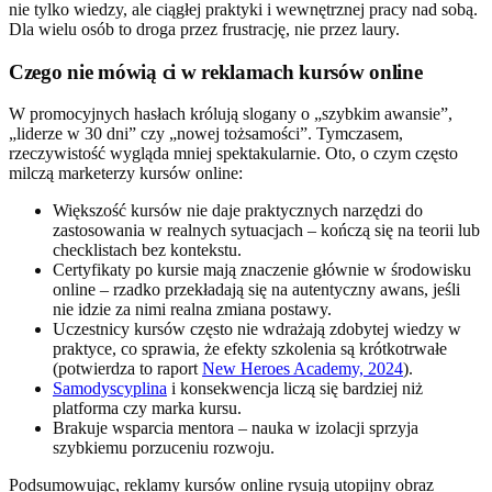
nie tylko wiedzy, ale ciągłej praktyki i wewnętrznej pracy nad sobą.
Dla wielu osób to droga przez frustrację, nie przez laury.
Czego nie mówią ci w reklamach kursów online
W promocyjnych hasłach królują slogany o „szybkim awansie”,
„liderze w 30 dni” czy „nowej tożsamości”. Tymczasem,
rzeczywistość wygląda mniej spektakularnie. Oto, o czym często
milczą marketerzy kursów online:
Większość kursów nie daje praktycznych narzędzi do
zastosowania w realnych sytuacjach – kończą się na teorii lub
checklistach bez kontekstu.
Certyfikaty po kursie mają znaczenie głównie w środowisku
online – rzadko przekładają się na autentyczny awans, jeśli
nie idzie za nimi realna zmiana postawy.
Uczestnicy kursów często nie wdrażają zdobytej wiedzy w
praktyce, co sprawia, że efekty szkolenia są krótkotrwałe
(potwierdza to raport
New Heroes Academy, 2024
).
Samodyscyplina
i konsekwencja liczą się bardziej niż
platforma czy marka kursu.
Brakuje wsparcia mentora – nauka w izolacji sprzyja
szybkiemu porzuceniu rozwoju.
Podsumowując, reklamy kursów online rysują utopijny obraz