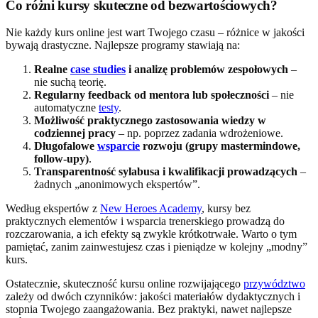
Co różni kursy skuteczne od bezwartościowych?
Nie każdy kurs online jest wart Twojego czasu – różnice w jakości
bywają drastyczne. Najlepsze programy stawiają na:
Realne
case studies
i analizę problemów zespołowych
–
nie suchą teorię.
Regularny feedback od mentora lub społeczności
– nie
automatyczne
testy
.
Możliwość praktycznego zastosowania wiedzy w
codziennej pracy
– np. poprzez zadania wdrożeniowe.
Długofalowe
wsparcie
rozwoju (grupy mastermindowe,
follow-upy)
.
Transparentność sylabusa i kwalifikacji prowadzących
–
żadnych „anonimowych ekspertów”.
Według ekspertów z
New Heroes Academy
, kursy bez
praktycznych elementów i wsparcia trenerskiego prowadzą do
rozczarowania, a ich efekty są zwykle krótkotrwałe. Warto o tym
pamiętać, zanim zainwestujesz czas i pieniądze w kolejny „modny”
kurs.
Ostatecznie, skuteczność kursu online rozwijającego
przywództwo
zależy od dwóch czynników: jakości materiałów dydaktycznych i
stopnia Twojego zaangażowania. Bez praktyki, nawet najlepsze