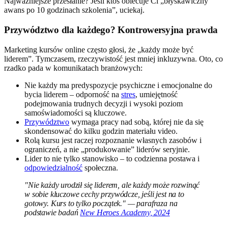
Najważniejsze przesłanie? Jeśli ktoś obiecuje Ci „błyskawiczny
awans po 10 godzinach szkolenia”, uciekaj.
Przywództwo dla każdego? Kontrowersyjna prawda
Marketing kursów online często głosi, że „każdy może być
liderem”. Tymczasem, rzeczywistość jest mniej inkluzywna. Oto, co
rzadko pada w komunikatach branżowych:
Nie każdy ma predyspozycje psychiczne i emocjonalne do
bycia liderem – odporność na
stres
, umiejętność
podejmowania trudnych decyzji i wysoki poziom
samoświadomości są kluczowe.
Przywództwo
wymaga pracy nad sobą, której nie da się
skondensować do kilku godzin materiału video.
Rolą kursu jest raczej rozpoznanie własnych zasobów i
ograniczeń, a nie „produkowanie” liderów seryjnie.
Lider to nie tylko stanowisko – to codzienna postawa i
odpowiedzialność
społeczna.
"Nie każdy urodził się liderem, ale każdy może rozwinąć
w sobie kluczowe cechy przywódcze, jeśli jest na to
gotowy. Kurs to tylko początek." — parafraza na
podstawie badań
New Heroes Academy, 2024