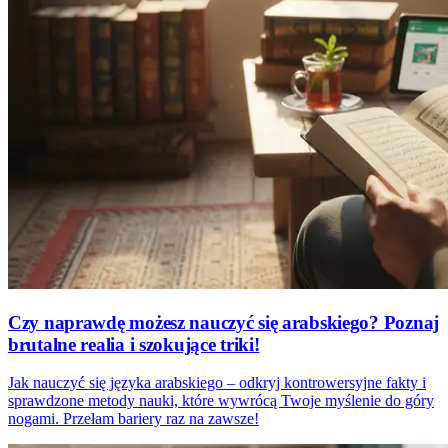
Czy naprawdę możesz nauczyć się arabskiego? Poznaj
brutalne realia i szokujące triki!
Jak nauczyć się języka arabskiego – odkryj kontrowersyjne fakty i
sprawdzone metody nauki, które wywrócą Twoje myślenie do góry
nogami. Przełam bariery raz na zawsze!