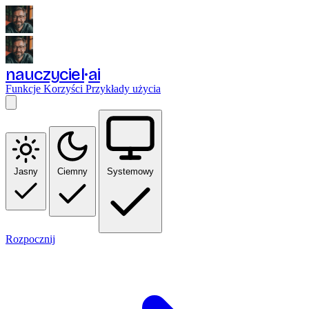
nauczyciel
ai
Funkcje
Korzyści
Przykłady użycia
Jasny
Ciemny
Systemowy
Rozpocznij