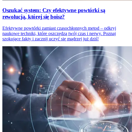
Oszukać system: Czy efektywne powtórki są
rewolucją, której się boisz?
Efektywne powtórki zamiast czasochłonnych metod – odkryj
naukowe techniki, które oszczędzą twój czas i nerwy. Poznaj
szokujące fakty i zacznij uczyć się mądrzej już dziś!