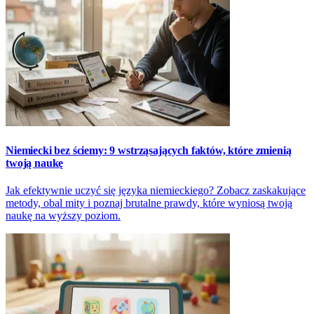
Niemiecki bez ściemy: 9 wstrząsających faktów, które zmienią
twoją naukę
Jak efektywnie uczyć się języka niemieckiego? Zobacz zaskakujące
metody, obal mity i poznaj brutalne prawdy, które wyniosą twoją
naukę na wyższy poziom.