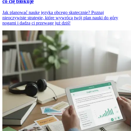
co cię blokuje
Jak planować naukę języka obcego skutecznie? Poznaj
nieoczywiste strategie, które wywrócą twój plan nauki do góry
nogami i dadzą ci przewagę już dziś!