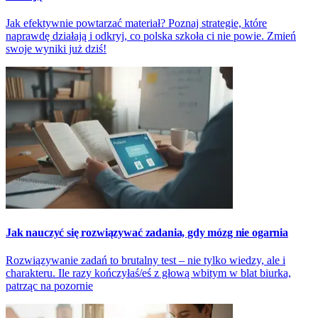
Jak efektywnie powtarzać materiał? Poznaj strategie, które
naprawdę działają i odkryj, co polska szkoła ci nie powie. Zmień
swoje wyniki już dziś!
Jak nauczyć się rozwiązywać zadania, gdy mózg nie ogarnia
Rozwiązywanie zadań to brutalny test – nie tylko wiedzy, ale i
charakteru. Ile razy kończyłaś/eś z głową wbitym w blat biurka,
patrząc na pozornie