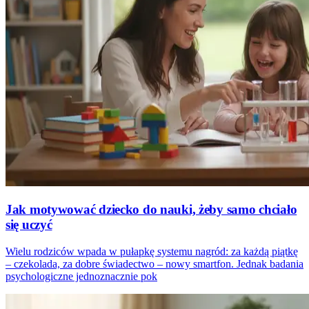
Jak motywować dziecko do nauki, żeby samo chciało
się uczyć
Wielu rodziców wpada w pułapkę systemu nagród: za każdą piątkę
– czekolada, za dobre świadectwo – nowy smartfon. Jednak badania
psychologiczne jednoznacznie pok