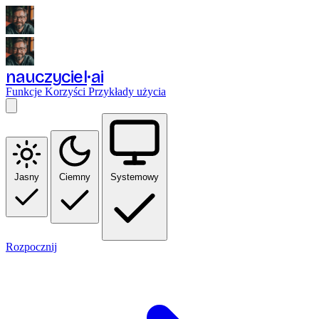
nauczyciel
ai
Funkcje
Korzyści
Przykłady użycia
Jasny
Ciemny
Systemowy
Rozpocznij