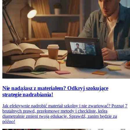
Nie nadążasz z materiałem? Odkryj szokujące
strategie nadrabiania!
Jak efektywnie nadrobić materiał szkolny i nie zwariować? Poznaj 7
brutalnych prawd, przełomowe metody i checklistę, która
diametralnie zmieni twoją edukację. Sprawdź, zanim będzie za
późno!