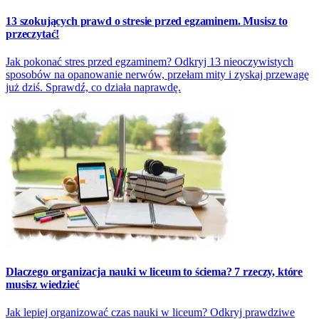
13 szokujących prawd o stresie przed egzaminem. Musisz to
przeczytać!
Jak pokonać stres przed egzaminem? Odkryj 13 nieoczywistych
sposobów na opanowanie nerwów, przełam mity i zyskaj przewagę
już dziś. Sprawdź, co działa naprawdę.
Dlaczego organizacja nauki w liceum to ściema? 7 rzeczy, które
musisz wiedzieć
Jak lepiej organizować czas nauki w liceum? Odkryj prawdziwe