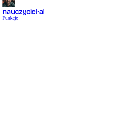
nauczyciel
ai
Funkcje