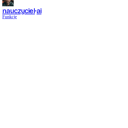
nauczyciel
ai
Funkcje