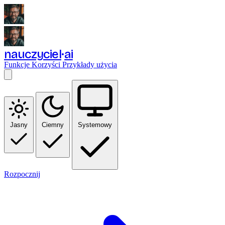
nauczyciel
ai
Funkcje
Korzyści
Przykłady użycia
Jasny
Ciemny
Systemowy
Rozpocznij