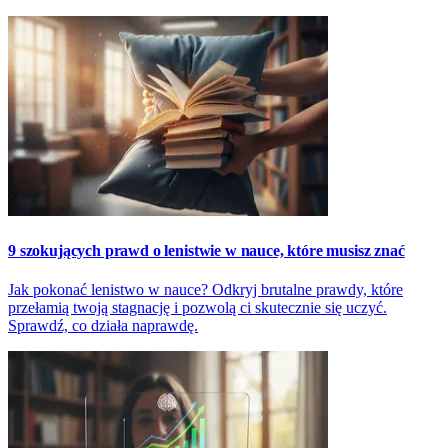
9 szokujących prawd o lenistwie w nauce, które musisz znać
Jak pokonać lenistwo w nauce? Odkryj brutalne prawdy, które
przełamią twoją stagnację i pozwolą ci skutecznie się uczyć.
Sprawdź, co działa naprawdę.