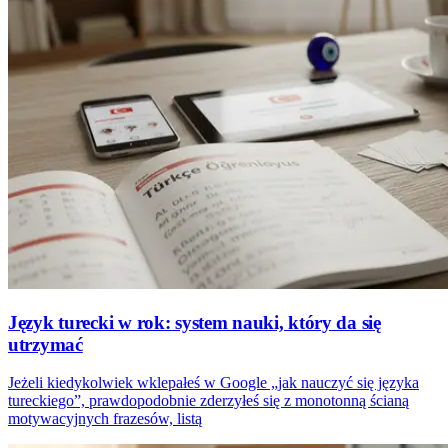
Język turecki w rok: system nauki, który da się
utrzymać
Jeżeli kiedykolwiek wklepałeś w Google „jak nauczyć się języka
tureckiego”, prawdopodobnie zderzyłeś się z monotonną ścianą
motywacyjnych frazesów, listą