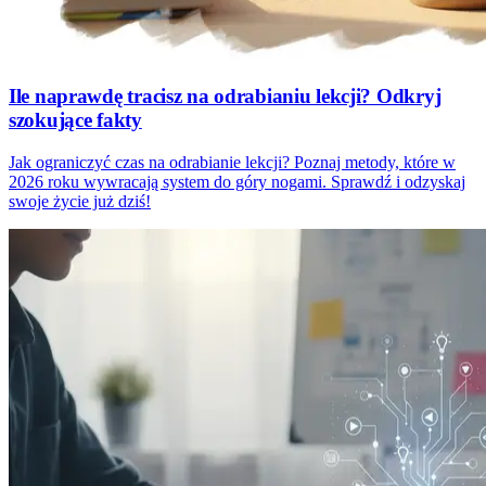
Ile naprawdę tracisz na odrabianiu lekcji? Odkryj
szokujące fakty
Jak ograniczyć czas na odrabianie lekcji? Poznaj metody, które w
2026 roku wywracają system do góry nogami. Sprawdź i odzyskaj
swoje życie już dziś!