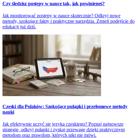
Czy śledzisz postępy w nauce tak, jak powinieneś?
Jak monitorować postępy w nauce skutecznie? Odkryj nowe
metody, szokujące fakty i praktyczne narzędzia. Zmień podejście do
edukacji już dziś.
Czeski dla Polaków: Szokujące pułapki i przełomowe metody
nauki
Jak efektywnie uczyć się języka czeskiego? Poznaj najnowsze
strategie, odkryj pułapki i zyskaj przewagę dzięki praktycznym
metodom oraz prawdom, których nikt nie mówi.