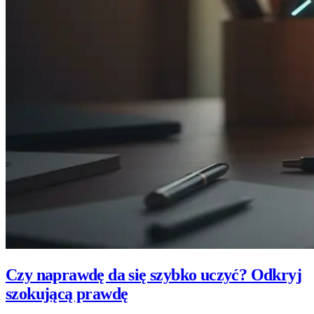
Czy naprawdę da się szybko uczyć? Odkryj
szokującą prawdę